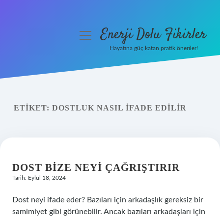
Enerji Dolu Fikirler
menüyü
aç
Hayatına güç katan pratik öneriler!
Anasayfa
Gizlilik Politikası
ETIKET:
DOSTLUK NASIL IFADE EDILIR
Yasal Uyarı
Hakkımızda
DOST BIZE NEYI ÇAĞRIŞTIRIR
Tarih: Eylül 18, 2024
Dost neyi ifade eder? Bazıları için arkadaşlık gereksiz bir
samimiyet gibi görünebilir. Ancak bazıları arkadaşları için