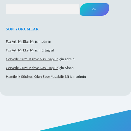
Arama
SON YORUMLAR
Faz Artı Mı Eksi Mi
için
admin
Faz Artı Mı Eksi Mi
için
Ertuğrul
Cezvede Güzel Kahve Nasıl Yapılır
için
admin
Cezvede Güzel Kahve Nasıl Yapılır
için
Sinan
Hamilelik Şüphesi Olan Spor Yapabilir Mi
için
admin
t canlı