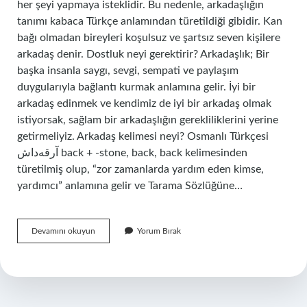
her şeyi yapmaya isteklidir. Bu nedenle, arkadaşlığın
tanımı kabaca Türkçe anlamından türetildiği gibidir. Kan
bağı olmadan bireyleri koşulsuz ve şartsız seven kişilere
arkadaş denir. Dostluk neyi gerektirir? Arkadaşlık; Bir
başka insanla saygı, sevgi, sempati ve paylaşım
duygularıyla bağlantı kurmak anlamına gelir. İyi bir
arkadaş edinmek ve kendimiz de iyi bir arkadaş olmak
istiyorsak, sağlam bir arkadaşlığın gerekliliklerini yerine
getirmeliyiz. Arkadaş kelimesi neyi? Osmanlı Türkçesi
آرقه‌داش back + -stone, back, back kelimesinden
türetilmiş olup, “zor zamanlarda yardım eden kimse,
yardımcı” anlamına gelir ve Tarama Sözlüğüne…
Dost
Devamını okuyun
Yorum Bırak
Bize
Neyi
Çağrıştırır