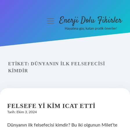
Enerji Dolu Fikirler
menüyü
aç
Hayatına güç katan pratik öneriler!
Anasayfa
Gizlilik Politikası
ETIKET:
DÜNYANIN ILK FELSEFECISI
Yasal Uyarı
KIMDIR
Hakkımızda
FELSEFE YI KIM ICAT ETTI
Tarih: Ekim 3, 2024
Dünyanın ilk felsefecisi kimdir? Bu iki olgunun Milet’te