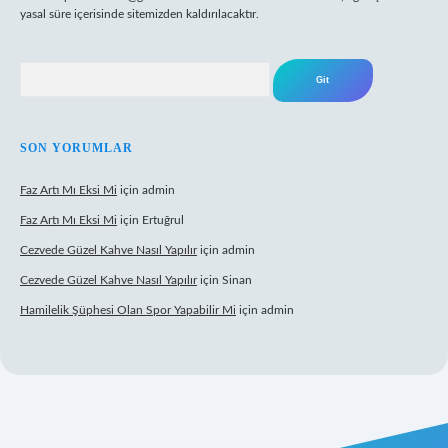
yasal süre içerisinde sitemizden kaldırılacaktır.
Arama
SON YORUMLAR
Faz Artı Mı Eksi Mi
için
admin
Faz Artı Mı Eksi Mi
için
Ertuğrul
Cezvede Güzel Kahve Nasıl Yapılır
için
admin
Cezvede Güzel Kahve Nasıl Yapılır
için
Sinan
Hamilelik Şüphesi Olan Spor Yapabilir Mi
için
admin
t canlı