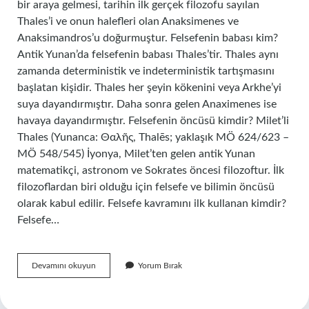
bir araya gelmesi, tarihin ilk gerçek filozofu sayılan
Thales’i ve onun halefleri olan Anaksimenes ve
Anaksimandros’u doğurmuştur. Felsefenin babası kim?
Antik Yunan’da felsefenin babası Thales’tir. Thales aynı
zamanda deterministik ve indeterministik tartışmasını
başlatan kişidir. Thales her şeyin kökenini veya Arkhe’yi
suya dayandırmıştır. Daha sonra gelen Anaximenes ise
havaya dayandırmıştır. Felsefenin öncüsü kimdir? Milet’li
Thales (Yunanca: Θαλῆς, Thalēs; yaklaşık MÖ 624/623 –
MÖ 548/545) İyonya, Milet’ten gelen antik Yunan
matematikçi, astronom ve Sokrates öncesi filozoftur. İlk
filozoflardan biri olduğu için felsefe ve bilimin öncüsü
olarak kabul edilir. Felsefe kavramını ilk kullanan kimdir?
Felsefe…
Felsefe
Devamını okuyun
Yorum Bırak
Yi
Kim
Icat