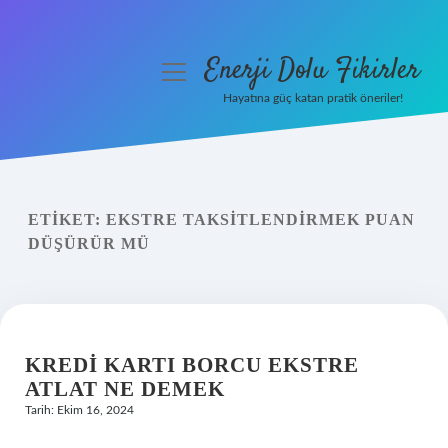
Enerji Dolu Fikirler
menüyü
aç
Hayatına güç katan pratik öneriler!
Anasayfa
Gizlilik Politikası
ETIKET:
EKSTRE TAKSITLENDIRMEK PUAN
Yasal Uyarı
DÜŞÜRÜR MÜ
Hakkımızda
KREDI KARTI BORCU EKSTRE
ATLAT NE DEMEK
Tarih: Ekim 16, 2024