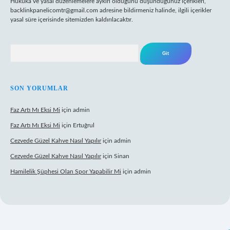
Hukuka ve yasal düzenlemelere aykırı olduğunu düşündüğünüz içerikleri,
backlinkpanelicomtr@gmail.com
adresine bildirmeniz halinde, ilgili içerikler
yasal süre içerisinde sitemizden kaldırılacaktır.
Arama
SON YORUMLAR
Faz Artı Mı Eksi Mi
için
admin
Faz Artı Mı Eksi Mi
için
Ertuğrul
Cezvede Güzel Kahve Nasıl Yapılır
için
admin
Cezvede Güzel Kahve Nasıl Yapılır
için
Sinan
Hamilelik Şüphesi Olan Spor Yapabilir Mi
için
admin