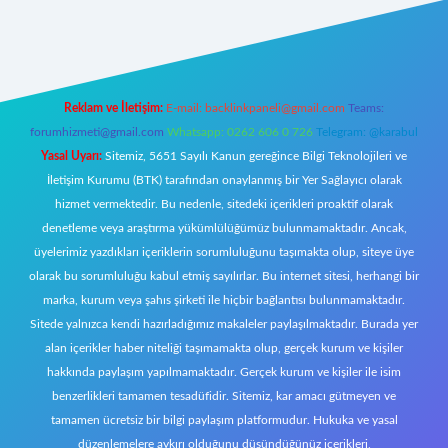
texper.xyz
elexbet canlı
Reklam ve İletişim:
E-mail:
backlinkpaneli@gmail.com
Teams:
forumhizmeti@gmail.com
Whatsapp: 0262 606 0 726
Telegram: @karabul
Yasal Uyarı:
Sitemiz, 5651 Sayılı Kanun gereğince Bilgi Teknolojileri ve
İletişim Kurumu (BTK) tarafından onaylanmış bir Yer Sağlayıcı olarak
hizmet vermektedir. Bu nedenle, sitedeki içerikleri proaktif olarak
denetleme veya araştırma yükümlülüğümüz bulunmamaktadır. Ancak,
üyelerimiz yazdıkları içeriklerin sorumluluğunu taşımakta olup, siteye üye
olarak bu sorumluluğu kabul etmiş sayılırlar. Bu internet sitesi, herhangi bir
marka, kurum veya şahıs şirketi ile hiçbir bağlantısı bulunmamaktadır.
Sitede yalnızca kendi hazırladığımız makaleler paylaşılmaktadır. Burada yer
alan içerikler haber niteliği taşımamakta olup, gerçek kurum ve kişiler
hakkında paylaşım yapılmamaktadır. Gerçek kurum ve kişiler ile isim
benzerlikleri tamamen tesadüfidir. Sitemiz, kar amacı gütmeyen ve
tamamen ücretsiz bir bilgi paylaşım platformudur. Hukuka ve yasal
düzenlemelere aykırı olduğunu düşündüğünüz içerikleri,