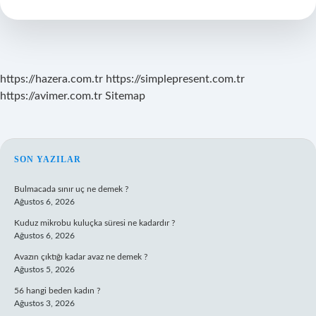
Ekstre
Atlat
Ne
Demek
https://hazera.com.tr
https://simplepresent.com.tr
https://avimer.com.tr
Sitemap
SIDEBAR
SON YAZILAR
Bulmacada sınır uç ne demek ?
Ağustos 6, 2026
Kuduz mikrobu kuluçka süresi ne kadardır ?
Ağustos 6, 2026
Avazın çıktığı kadar avaz ne demek ?
Ağustos 5, 2026
56 hangi beden kadın ?
Ağustos 3, 2026