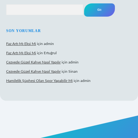
Arama
SON YORUMLAR
Faz Artı Mı Eksi Mi
için
admin
Faz Artı Mı Eksi Mi
için
Ertuğrul
Cezvede Güzel Kahve Nasıl Yapılır
için
admin
Cezvede Güzel Kahve Nasıl Yapılır
için
Sinan
Hamilelik Şüphesi Olan Spor Yapabilir Mi
için
admin
t canlı