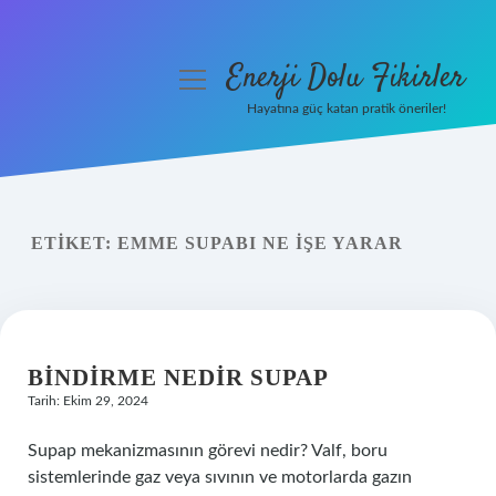
Enerji Dolu Fikirler
menüyü
aç
Hayatına güç katan pratik öneriler!
Anasayfa
Gizlilik Politikası
ETIKET:
EMME SUPABI NE IŞE YARAR
Yasal Uyarı
Hakkımızda
BINDIRME NEDIR SUPAP
Tarih: Ekim 29, 2024
Supap mekanizmasının görevi nedir? Valf, boru
sistemlerinde gaz veya sıvının ve motorlarda gazın