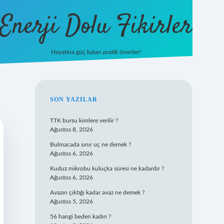
Enerji Dolu Fikirler
Hayatına güç katan pratik öneriler!
/
ilbet
ilbet.casino
ilbet.online
betexper
betexper.xyz
elexbet canlı
SIDEBAR
SON YAZILAR
TTK bursu kimlere verilir ?
Ağustos 8, 2026
Bulmacada sınır uç ne demek ?
Ağustos 6, 2026
Kuduz mikrobu kuluçka süresi ne kadardır ?
Ağustos 6, 2026
Avazın çıktığı kadar avaz ne demek ?
Ağustos 5, 2026
56 hangi beden kadın ?