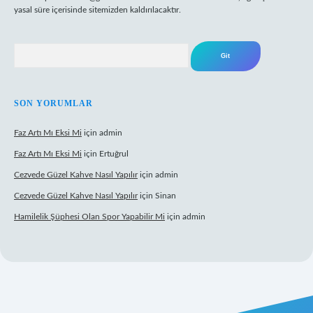
yasal süre içerisinde sitemizden kaldırılacaktır.
Arama
SON YORUMLAR
Faz Artı Mı Eksi Mi
için
admin
Faz Artı Mı Eksi Mi
için
Ertuğrul
Cezvede Güzel Kahve Nasıl Yapılır
için
admin
Cezvede Güzel Kahve Nasıl Yapılır
için
Sinan
Hamilelik Şüphesi Olan Spor Yapabilir Mi
için
admin
et canlı