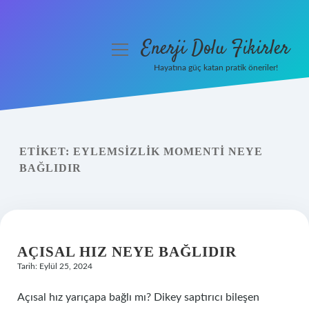
Enerji Dolu Fikirler
menüyü
aç
Hayatına güç katan pratik öneriler!
Anasayfa
Gizlilik Politikası
ETIKET:
EYLEMSIZLIK MOMENTI NEYE
Yasal Uyarı
BAĞLIDIR
Hakkımızda
AÇISAL HIZ NEYE BAĞLIDIR
Tarih: Eylül 25, 2024
Açısal hız yarıçapa bağlı mı? Dikey saptırıcı bileşen