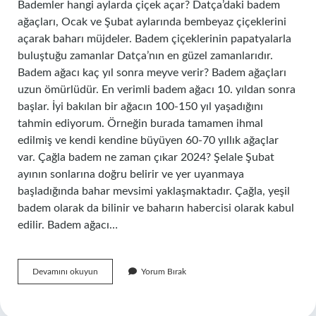
Bademler hangi aylarda çiçek açar? Datça’daki badem
ağaçları, Ocak ve Şubat aylarında bembeyaz çiçeklerini
açarak baharı müjdeler. Badem çiçeklerinin papatyalarla
buluştuğu zamanlar Datça’nın en güzel zamanlarıdır.
Badem ağacı kaç yıl sonra meyve verir? Badem ağaçları
uzun ömürlüdür. En verimli badem ağacı 10. yıldan sonra
başlar. İyi bakılan bir ağacın 100-150 yıl yaşadığını
tahmin ediyorum. Örneğin burada tamamen ihmal
edilmiş ve kendi kendine büyüyen 60-70 yıllık ağaçlar
var. Çağla badem ne zaman çıkar 2024? Şelale Şubat
ayının sonlarına doğru belirir ve yer uyanmaya
başladığında bahar mevsimi yaklaşmaktadır. Çağla, yeşil
badem olarak da bilinir ve baharın habercisi olarak kabul
edilir. Badem ağacı…
Badem
Devamını okuyun
Yorum Bırak
Fidanı
Ne
Zaman