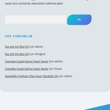
yasal süre içerisinde sitemizden kaldırılacaktır.
Arama
SON YORUMLAR
Faz Artı Mı Eksi Mi
için
admin
Faz Artı Mı Eksi Mi
için
Ertuğrul
Cezvede Güzel Kahve Nasıl Yapılır
için
admin
Cezvede Güzel Kahve Nasıl Yapılır
için
Sinan
Hamilelik Şüphesi Olan Spor Yapabilir Mi
için
admin
et canlı