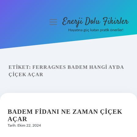
Enerji Dolu Fikirler
menüyü
aç
Hayatına güç katan pratik öneriler!
Anasayfa
Gizlilik Politikası
ETIKET:
FERRAGNES BADEM HANGI AYDA
Yasal Uyarı
ÇIÇEK AÇAR
Hakkımızda
BADEM FIDANI NE ZAMAN ÇIÇEK
AÇAR
Tarih: Ekim 22, 2024