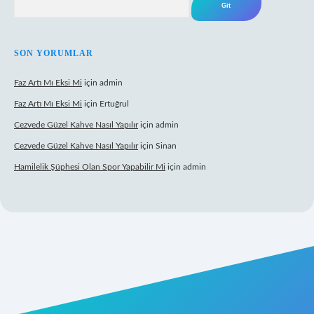
SON YORUMLAR
Faz Artı Mı Eksi Mi
için
admin
Faz Artı Mı Eksi Mi
için
Ertuğrul
Cezvede Güzel Kahve Nasıl Yapılır
için
admin
Cezvede Güzel Kahve Nasıl Yapılır
için
Sinan
Hamilelik Şüphesi Olan Spor Yapabilir Mi
için
admin
t canlı