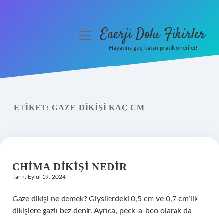
Enerji Dolu Fikirler
menüyü
aç
Hayatına güç katan pratik öneriler!
Anasayfa
Gizlilik Politikası
ETIKET:
GAZE DIKIŞI KAÇ CM
Yasal Uyarı
Hakkımızda
CHIMA DIKIŞI NEDIR
Tarih: Eylül 19, 2024
Gaze dikişi ne demek? Giysilerdeki 0,5 cm ve 0,7 cm’lik
dikişlere gazlı bez denir. Ayrıca, peek-a-boo olarak da