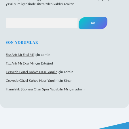
yasal süre içerisinde sitemizden kaldırılacaktır.
Arama
SON YORUMLAR
Faz Artı Mı Eksi Mi
için
admin
Faz Artı Mı Eksi Mi
için
Ertuğrul
Cezvede Güzel Kahve Nasıl Yapılır
için
admin
Cezvede Güzel Kahve Nasıl Yapılır
için
Sinan
Hamilelik Şüphesi Olan Spor Yapabilir Mi
için
admin
et canlı