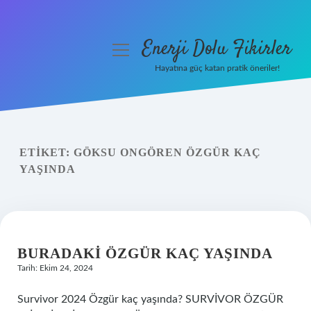
Enerji Dolu Fikirler
menüyü
aç
Hayatına güç katan pratik öneriler!
Anasayfa
Gizlilik Politikası
ETIKET:
GÖKSU ONGÖREN ÖZGÜR KAÇ
Yasal Uyarı
YAŞINDA
Hakkımızda
BURADAKI ÖZGÜR KAÇ YAŞINDA
Tarih: Ekim 24, 2024
Survivor 2024 Özgür kaç yaşında? SURVİVOR ÖZGÜR