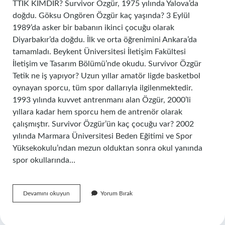
TTİK KİMDİR? Survivor Özgür, 1975 yılında Yalova’da
doğdu. Göksu Ongören Özgür kaç yaşında? 3 Eylül
1989’da asker bir babanın ikinci çocuğu olarak
Diyarbakır’da doğdu. İlk ve orta öğrenimini Ankara’da
tamamladı. Beykent Üniversitesi İletişim Fakültesi
İletişim ve Tasarım Bölümü’nde okudu. Survivor Özgür
Tetik ne iş yapıyor? Uzun yıllar amatör ligde basketbol
oynayan sporcu, tüm spor dallarıyla ilgilenmektedir.
1993 yılında kuvvet antrenmanı alan Özgür, 2000’li
yıllara kadar hem sporcu hem de antrenör olarak
çalışmıştır. Survivor Özgür’ün kaç çocuğu var? 2002
yılında Marmara Üniversitesi Beden Eğitimi ve Spor
Yüksekokulu’ndan mezun olduktan sonra okul yanında
spor okullarında…
Buradaki
Devamını okuyun
Yorum Bırak
Özgür
Kaç
Yaşında