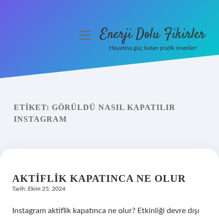
Enerji Dolu Fikirler
menüyü
aç
Hayatına güç katan pratik öneriler!
Anasayfa
Gizlilik Politikası
ETIKET:
GÖRÜLDÜ NASIL KAPATILIR
Yasal Uyarı
INSTAGRAM
Hakkımızda
AKTIFLIK KAPATINCA NE OLUR
Tarih: Ekim 25, 2024
Instagram aktiflik kapatınca ne olur? Etkinliği devre dışı