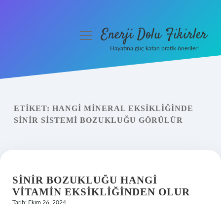
Enerji Dolu Fikirler
menüyü
aç
Hayatına güç katan pratik öneriler!
Anasayfa
Gizlilik Politikası
ETIKET:
HANGI MINERAL EKSIKLIĞINDE
Yasal Uyarı
SINIR SISTEMI BOZUKLUĞU GÖRÜLÜR
Hakkımızda
SINIR BOZUKLUĞU HANGI
VITAMIN EKSIKLIĞINDEN OLUR
Tarih: Ekim 26, 2024