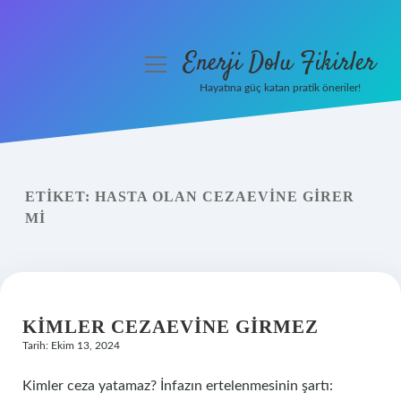
Enerji Dolu Fikirler
menüyü
aç
Hayatına güç katan pratik öneriler!
Anasayfa
Gizlilik Politikası
ETIKET:
HASTA OLAN CEZAEVINE GIRER
Yasal Uyarı
MI
Hakkımızda
KIMLER CEZAEVINE GIRMEZ
Tarih: Ekim 13, 2024
Kimler ceza yatamaz? İnfazın ertelenmesinin şartı: