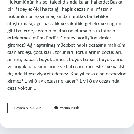
Hükümlünün kişisel talebi dışında kalan hallerde; Başka
bir ifadeyle: Akıl hastalığı, hapis cezasının infazının
hükümlünün yaşamı açısından mutlak bir tehlike
oluşturması, ağır hastalık ve sakatlık, gebelik ve doğum
gibi hallerde, cezanın miktarı ne olursa olsun infazın
ertelenmesi mümkündür. Cezaevi görüşüne kimler
giremez? Ağırlaştırılmış müebbet hapis cezasına mahkûm
olanları; eşi, çocukları, torunları, torunlarının çocukları,
annesi, babası, büyük annesi, büyük babası, büyük anne
ve büyük babasının anne ve babaları, kardeşleri ve vasisi
dışında kimse ziyaret edemez. Kaç yıl ceza alan cezaevine
girmez? 1 yıl 8 ay cezası ne kadar? 1 yıl 8 ay cezasında
ceza yoktur.…
Kimler
Devamını okuyun
Yorum Bırak
Cezaevine
Girmez