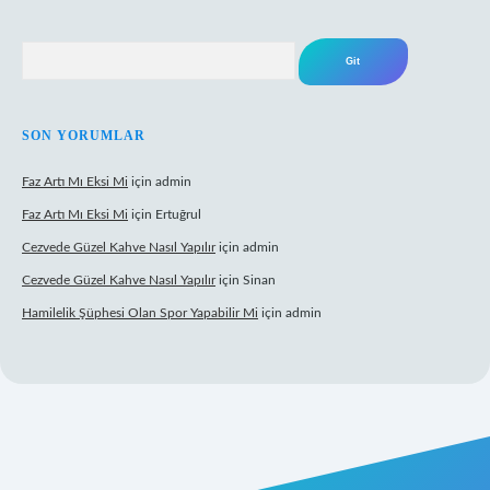
Arama
SON YORUMLAR
Faz Artı Mı Eksi Mi
için
admin
Faz Artı Mı Eksi Mi
için
Ertuğrul
Cezvede Güzel Kahve Nasıl Yapılır
için
admin
Cezvede Güzel Kahve Nasıl Yapılır
için
Sinan
Hamilelik Şüphesi Olan Spor Yapabilir Mi
için
admin
et canlı