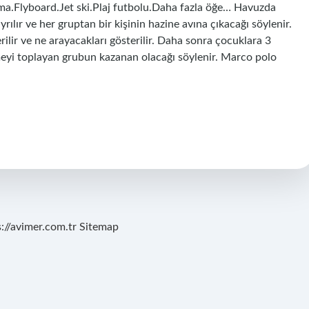
ma.Flyboard.Jet ski.Plaj futbolu.Daha fazla öğe… Havuzda
rılır ve her gruptan bir kişinin hazine avına çıkacağı söylenir.
lir ve ne arayacakları gösterilir. Daha sonra çocuklara 3
meyi toplayan grubun kazanan olacağı söylenir. Marco polo
s://avimer.com.tr
Sitemap