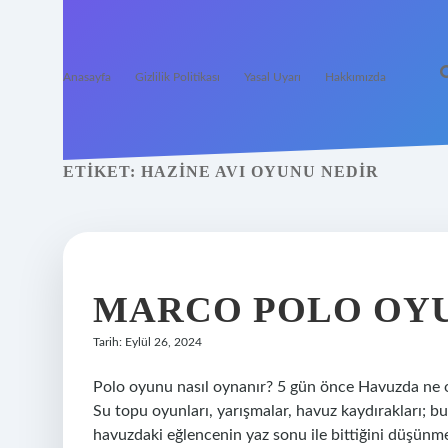
Anasayfa
Gizlilik Politikası
Yasal Uyarı
Hakkımızda
ETIKET:
HAZINE AVI OYUNU NEDIR
MARCO POLO OYU
Tarih: Eylül 26, 2024
Polo oyunu nasıl oynanır? 5 gün önce Havuzda ne o
Su topu oyunları, yarışmalar, havuz kaydırakları; b
havuzdaki eğlencenin yaz sonu ile bittiğini düşünm