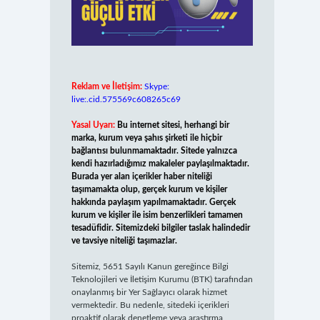
Reklam ve İletişim:
Skype:
live:.cid.575569c608265c69
Yasal Uyarı:
Bu internet sitesi, herhangi bir
marka, kurum veya şahıs şirketi ile hiçbir
bağlantısı bulunmamaktadır. Sitede yalnızca
kendi hazırladığımız makaleler paylaşılmaktadır.
Burada yer alan içerikler haber niteliği
taşımamakta olup, gerçek kurum ve kişiler
hakkında paylaşım yapılmamaktadır. Gerçek
kurum ve kişiler ile isim benzerlikleri tamamen
tesadüfidir. Sitemizdeki bilgiler taslak halindedir
ve tavsiye niteliği taşımazlar.
Sitemiz, 5651 Sayılı Kanun gereğince Bilgi
Teknolojileri ve İletişim Kurumu (BTK) tarafından
onaylanmış bir Yer Sağlayıcı olarak hizmet
vermektedir. Bu nedenle, sitedeki içerikleri
proaktif olarak denetleme veya araştırma