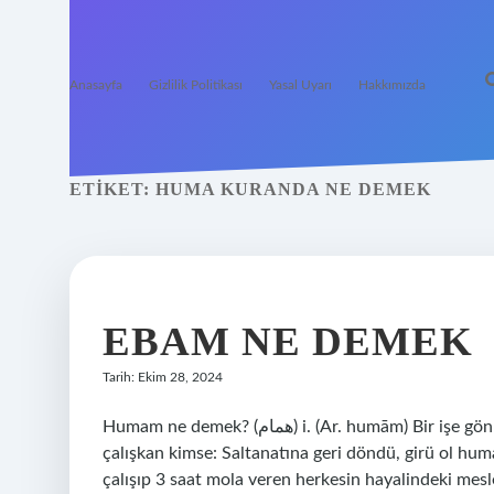
Anasayfa
Gizlilik Politikası
Yasal Uyarı
Hakkımızda
ETIKET:
HUMA KURANDA NE DEMEK
EBAM NE DEMEK
Tarih: Ekim 28, 2024
Humam ne demek? (ﻫﻤﺎﻡ) i. (Ar. humām) Bir işe gönül verip onu başarmak için çabalayan, çok yardımsever,
çalışkan kimse: Saltanatına geri döndü, girü ol 
çalışıp 3 saat mola veren herkesin hayalindeki mes