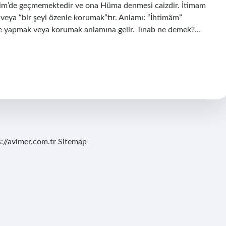
erim’de geçmemektedir ve ona Hüma denmesi caizdir. İtimam
eya “bir şeyi özenle korumak”tır. Anlamı: “İhtimâm”
zlikle yapmak veya korumak anlamına gelir. Tınab ne demek?…
s://avimer.com.tr
Sitemap