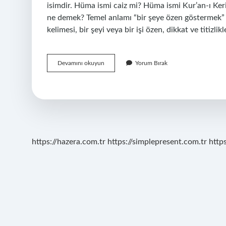
isimdir. Hüma ismi caiz mi? Hüma ismi Kur’an-ı K
ne demek? Temel anlamı “bir şeye özen göstermek” v
kelimesi, bir şeyi veya bir işi özen, dikkat ve titi
Ebam
Devamını okuyun
Yorum Bırak
Ne
Demek
https://hazera.com.tr
https://simplepresent.com.tr
http