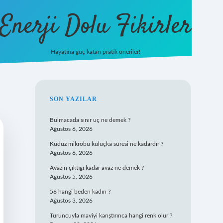
Enerji Dolu Fikirler
Hayatına güç katan pratik öneriler!
https://betci.co/
ilbet
ilbet.casino
ilbet.online
betexper
betex
SIDEBAR
SON YAZILAR
Bulmacada sınır uç ne demek ?
Ağustos 6, 2026
Kuduz mikrobu kuluçka süresi ne kadardır ?
Ağustos 6, 2026
Avazın çıktığı kadar avaz ne demek ?
Ağustos 5, 2026
56 hangi beden kadın ?
Ağustos 3, 2026
Turuncuyla maviyi karıştırınca hangi renk olur ?