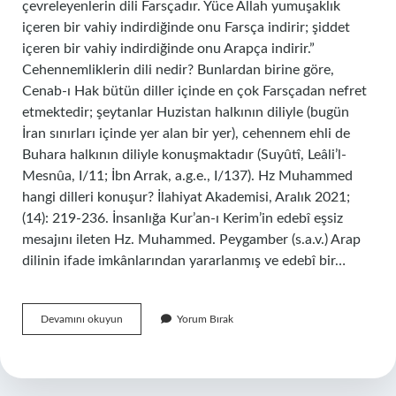
çevreleyenlerin dili Farsçadır. Yüce Allah yumuşaklık
içeren bir vahiy indirdiğinde onu Farsça indirir; şiddet
içeren bir vahiy indirdiğinde onu Arapça indirir.”
Cehennemliklerin dili nedir? Bunlardan birine göre,
Cenab-ı Hak bütün diller içinde en çok Farsçadan nefret
etmektedir; şeytanlar Huzistan halkının diliyle (bugün
İran sınırları içinde yer alan bir yer), cehennem ehli de
Buhara halkının diliyle konuşmaktadır (Suyûtî, Leâli’l-
Mesnûa, I/11; İbn Arrak, a.g.e., I/137). Hz Muhammed
hangi dilleri konuşur? İlahiyat Akademisi, Aralık 2021;
(14): 219-236. İnsanlığa Kur’an-ı Kerim’in edebî eşsiz
mesajını ileten Hz. Muhammed. Peygamber (s.a.v.) Arap
dilinin ifade imkânlarından yararlanmış ve edebî bir…
Cennette
Devamını okuyun
Yorum Bırak
Hangi
Dil
Konuşulacak