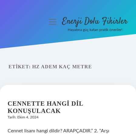
Enerji Dolu Fikirler
menüyü
aç
Hayatına güç katan pratik öneriler!
Anasayfa
Gizlilik Politikası
ETIKET:
HZ ADEM KAÇ METRE
Yasal Uyarı
Hakkımızda
CENNETTE HANGI DIL
KONUŞULACAK
Tarih: Ekim 4, 2024
Cennet lisanı hangi dildir? ARAPÇADIR.” 2. “Arşı