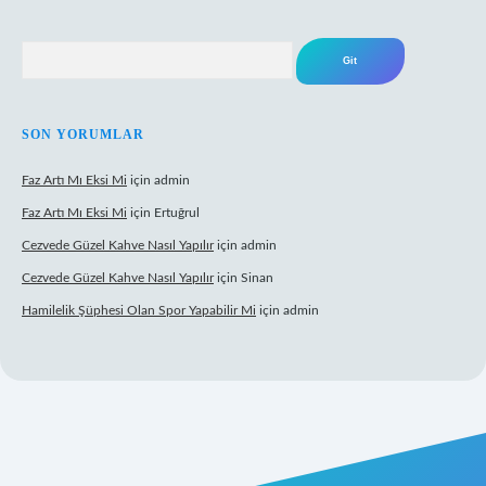
Arama
SON YORUMLAR
Faz Artı Mı Eksi Mi
için
admin
Faz Artı Mı Eksi Mi
için
Ertuğrul
Cezvede Güzel Kahve Nasıl Yapılır
için
admin
Cezvede Güzel Kahve Nasıl Yapılır
için
Sinan
Hamilelik Şüphesi Olan Spor Yapabilir Mi
için
admin
t canlı