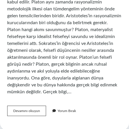
kabul edilir. Platon aynı zamanda rasyonalizmin
metodolojik ilkesi olan tümdengelim yönteminin önde
gelen temsilcilerinden biridir. Aristoteles’in rasyonalizmin
kurucularından biri olduğunu da belirtmek gerekir.
Platon hangi akımı savunmuştur? Platon, materyalist
felsefeye karşı idealist felsefeyi savundu ve idealizmin
temellerini attı. Sokrates’in öğrencisi ve Aristoteles’in
öğretmeni olarak, felsefi düşüncenin nesiller arasında
aktarılmasında önemli bir rol oynar. Platon’un felsefi
görüşü nedir? Platon, gerçek bilginin ancak ruhsal
aydınlanma ve akıl yoluyla elde edilebileceğine
inanıyordu. Ona göre, duyularla algılanan dünya
değişkendir ve bu dünya hakkında gerçek bilgi edinmek
mümkün değildir. Gerçek bilgi,…
Platon
Devamını okuyun
Yorum Bırak
Hangi
Akımın
Kurucusu