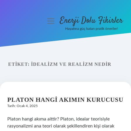
Enerji Dolu Fikirler
menüyü
aç
Hayatına güç katan pratik öneriler!
Anasayfa
Gizlilik Politikası
ETIKET:
İDEALIZM VE REALIZM NEDIR
Yasal Uyarı
Hakkımızda
PLATON HANGI AKIMIN KURUCUSU
Tarih: Ocak 4, 2025
Platon hangi akıma aittir? Platon, idealar teorisiyle
rasyonalizmi ana teori olarak şekillendiren kişi olarak