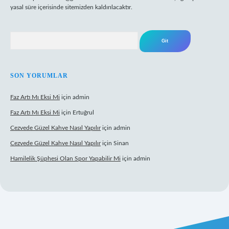
yasal süre içerisinde sitemizden kaldırılacaktır.
Arama
SON YORUMLAR
Faz Artı Mı Eksi Mi
için
admin
Faz Artı Mı Eksi Mi
için
Ertuğrul
Cezvede Güzel Kahve Nasıl Yapılır
için
admin
Cezvede Güzel Kahve Nasıl Yapılır
için
Sinan
Hamilelik Şüphesi Olan Spor Yapabilir Mi
için
admin
t canlı