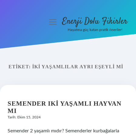
Enerji Dolu Fikirler
menüyü
aç
Hayatına güç katan pratik öneriler!
Anasayfa
Gizlilik Politikası
ETIKET:
İKI YAŞAMLILAR AYRI EŞEYLI MI
Yasal Uyarı
Hakkımızda
SEMENDER IKI YAŞAMLI HAYVAN
MI
Tarih: Ekim 15, 2024
Semender 2 yaşamlı mıdır? Semenderler kurbağalarla