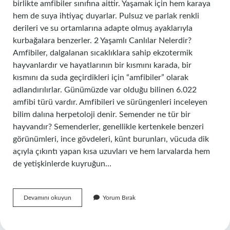
birlikte amfibiler sınıfına aittir. Yaşamak için hem karaya
hem de suya ihtiyaç duyarlar. Pulsuz ve parlak renkli
derileri ve su ortamlarına adapte olmuş ayaklarıyla
kurbağalara benzerler. 2 Yaşamlı Canlılar Nelerdir?
Amfibiler, dalgalanan sıcaklıklara sahip ekzotermik
hayvanlardır ve hayatlarının bir kısmını karada, bir
kısmını da suda geçirdikleri için “amfibiler” olarak
adlandırılırlar. Günümüzde var olduğu bilinen 6.022
amfibi türü vardır. Amfibileri ve sürüngenleri inceleyen
bilim dalına herpetoloji denir. Semender ne tür bir
hayvandır? Semenderler, genellikle kertenkele benzeri
görünümleri, ince gövdeleri, künt burunları, vücuda dik
açıyla çıkıntı yapan kısa uzuvları ve hem larvalarda hem
de yetişkinlerde kuyruğun…
Semender
Devamını okuyun
Yorum Bırak
Iki
Yaşamlı
Hayvan