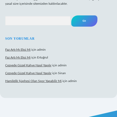
yasal süre içerisinde sitemizden kaldırılacaktır.
Arama
SON YORUMLAR
Faz Artı Mı Eksi Mi
için
admin
Faz Artı Mı Eksi Mi
için
Ertuğrul
Cezvede Güzel Kahve Nasıl Yapılır
için
admin
Cezvede Güzel Kahve Nasıl Yapılır
için
Sinan
Hamilelik Şüphesi Olan Spor Yapabilir Mi
için
admin
t canlı