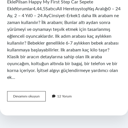
EklePilsan Happy My First Step Car Sepete
EkleYorumlar4,44,5SatıcıAll HeretoystopYaş Aralığı0 – 24
Ay, 2 – 4 Yıl0 – 24 AyCinsiyet-Erkek1 daha Ilk arabam ne
zaman kullanılır? İlk arabam; Bunlar altı aydan sonra
yürümeyi ve oynamayı teşvik etmek için tasarlanmış
eğlenceli oyuncaklardır. Ilk adım arabası kaç aylıkken
kullanılır? Bebekler genellikle 6-7 aylıkken bebek arabası
kullanmaya başlayabilirler. Ilk arabam kaç kilo taşır?
Klasik bir aracın detaylarına sahip olan ilk araba
oyuncağım, koltuğun altında bir bagaj, bir telefon ve bir
korna içeriyor. İşitsel algıyı güçlendirmeye yardımcı olan
ek…
Ilk
Devamını okuyun
12 Yorum
Arabam
Kac
Yasa
Kadar