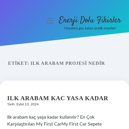
Enerji Dolu Fikirler
menüyü
aç
Hayatına güç katan pratik öneriler!
Anasayfa
Gizlilik Politikası
ETIKET:
ILK ARABAM PROJESI NEDIR
Yasal Uyarı
Hakkımızda
ILK ARABAM KAC YASA KADAR
Tarih: Eylül 13, 2024
Ilk arabam kaç yaşa kadar kullanılır? En Çok
Karşılaştırılan My First CarMy First Car Sepete