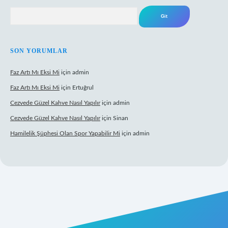
Arama
SON YORUMLAR
Faz Artı Mı Eksi Mi
için
admin
Faz Artı Mı Eksi Mi
için
Ertuğrul
Cezvede Güzel Kahve Nasıl Yapılır
için
admin
Cezvede Güzel Kahve Nasıl Yapılır
için
Sinan
Hamilelik Şüphesi Olan Spor Yapabilir Mi
için
admin
t canlı