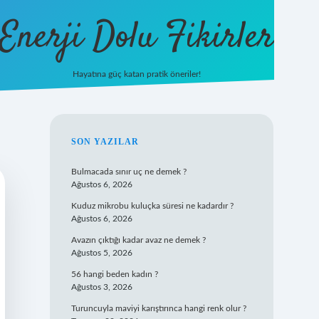
Enerji Dolu Fikirler
Hayatına güç katan pratik öneriler!
/
ilbet
ilbet.casino
ilbet.online
betexper
betexper.xyz
elexbet canlı
SIDEBAR
SON YAZILAR
Bulmacada sınır uç ne demek ?
Ağustos 6, 2026
Kuduz mikrobu kuluçka süresi ne kadardır ?
Ağustos 6, 2026
Avazın çıktığı kadar avaz ne demek ?
Ağustos 5, 2026
56 hangi beden kadın ?
Ağustos 3, 2026
Turuncuyla maviyi karıştırınca hangi renk olur ?