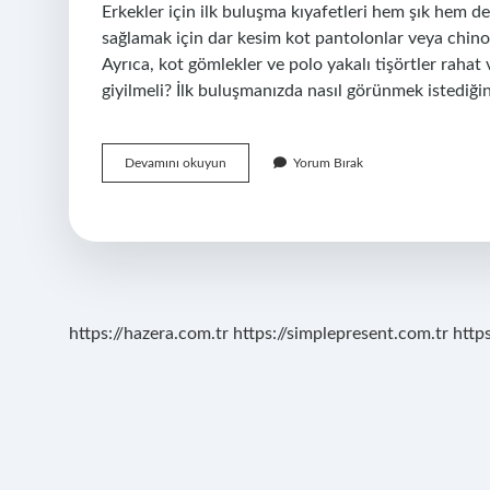
Erkekler için ilk buluşma kıyafetleri hem şık hem de
sağlamak için dar kesim kot pantolonlar veya chino p
Ayrıca, kot gömlekler ve polo yakalı tişörtler rahat
giyilmeli? İlk buluşmanızda nasıl görünmek istediği
Ilk
Devamını okuyun
Yorum Bırak
Buluşmada
Kadın
Ne
Giyer
https://hazera.com.tr
https://simplepresent.com.tr
http