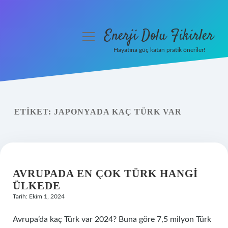
Enerji Dolu Fikirler
menüyü
aç
Hayatına güç katan pratik öneriler!
Anasayfa
Gizlilik Politikası
ETIKET:
JAPONYADA KAÇ TÜRK VAR
Yasal Uyarı
Hakkımızda
AVRUPADA EN ÇOK TÜRK HANGI
ÜLKEDE
Tarih: Ekim 1, 2024
Avrupa’da kaç Türk var 2024? Buna göre 7,5 milyon Türk