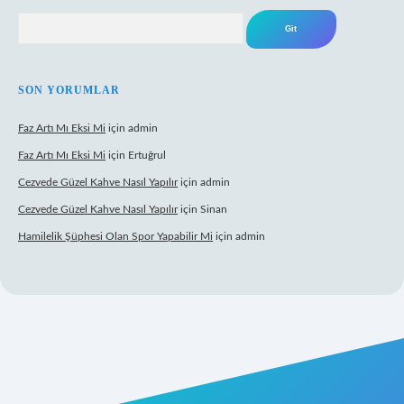
Arama
SON YORUMLAR
Faz Artı Mı Eksi Mi
için
admin
Faz Artı Mı Eksi Mi
için
Ertuğrul
Cezvede Güzel Kahve Nasıl Yapılır
için
admin
Cezvede Güzel Kahve Nasıl Yapılır
için
Sinan
Hamilelik Şüphesi Olan Spor Yapabilir Mi
için
admin
t canlı