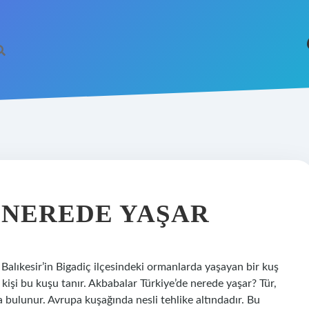
https://betci.c
 NEREDE YAŞAR
alıkesir’in Bigadiç ilçesindeki ormanlarda yaşayan bir kuş
kişi bu kuşu tanır. Akbabalar Türkiye’de nerede yaşar? Tür,
bulunur. Avrupa kuşağında nesli tehlike altındadır. Bu