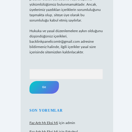
yükümlülüğümüz bulunmamaktadır. Ancak,
üyelerimiz yazdıkları içeriklerin sorumluluğunu
taşımakta olup, siteye üye olarak bu
sorumluluğu kabul etmiş sayılırlar.
Hukuka ve yasal düzenlemelere aykırı olduğunu
düşündüğünüz içerikleri,
backlinkpanelicomtr@gmail.com
adresine
bildirmeniz halinde, ilgili içerikler yasal süre
içerisinde sitemizden kaldırılacaktır.
Arama
SON YORUMLAR
Faz Artı Mı Eksi Mi
için
admin
Faz Artı Mı Eksi Mi
için
Ertuğrul