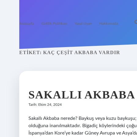
Anasayfa
Gizlilik Politikası
Yasal Uyarı
Hakkımızda
ETIKET:
KAÇ ÇEŞIT AKBABA VARDIR
SAKALLI AKBABA
Tarih: Ekim 24, 2024
Sakallı Akbaba nerede? Baykuş veya kuzu baykuşu; B
olduğuna inanılmaktadır. Bigadiç köylerindeki çoğu 
İspanya’dan Kore’ye kadar Güney Avrupa ve Asya’da 