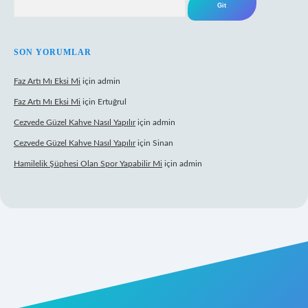
SON YORUMLAR
Faz Artı Mı Eksi Mi
için
admin
Faz Artı Mı Eksi Mi
için
Ertuğrul
Cezvede Güzel Kahve Nasıl Yapılır
için
admin
Cezvede Güzel Kahve Nasıl Yapılır
için
Sinan
Hamilelik Şüphesi Olan Spor Yapabilir Mi
için
admin
et canlı