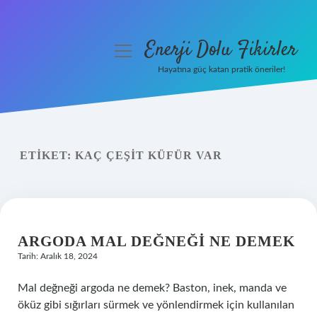
Enerji Dolu Fikirler
menüyü
aç
Hayatına güç katan pratik öneriler!
Anasayfa
Gizlilik Politikası
ETIKET:
KAÇ ÇEŞIT KÜFÜR VAR
Yasal Uyarı
Hakkımızda
ARGODA MAL DEĞNEĞI NE DEMEK
Tarih: Aralık 18, 2024
Mal değneği argoda ne demek? Baston, inek, manda ve
öküz gibi sığırları sürmek ve yönlendirmek için kullanılan