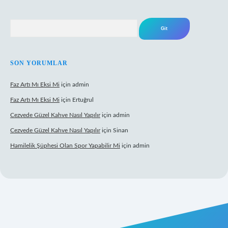
Arama
SON YORUMLAR
Faz Artı Mı Eksi Mi
için
admin
Faz Artı Mı Eksi Mi
için
Ertuğrul
Cezvede Güzel Kahve Nasıl Yapılır
için
admin
Cezvede Güzel Kahve Nasıl Yapılır
için
Sinan
Hamilelik Şüphesi Olan Spor Yapabilir Mi
için
admin
et canlı