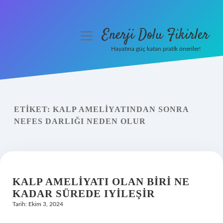
Enerji Dolu Fikirler
menüyü
aç
Hayatına güç katan pratik öneriler!
Anasayfa
Gizlilik Politikası
ETIKET:
KALP AMELIYATINDAN SONRA
Yasal Uyarı
NEFES DARLIĞI NEDEN OLUR
Hakkımızda
KALP AMELIYATI OLAN BIRI NE
KADAR SÜREDE IYILEŞIR
Tarih: Ekim 3, 2024