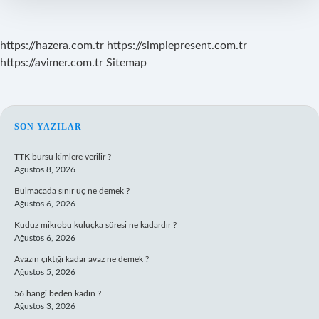
Kadar
Sürede
Iyileşir
https://hazera.com.tr
https://simplepresent.com.tr
https://avimer.com.tr
Sitemap
SIDEBAR
SON YAZILAR
TTK bursu kimlere verilir ?
Ağustos 8, 2026
Bulmacada sınır uç ne demek ?
Ağustos 6, 2026
Kuduz mikrobu kuluçka süresi ne kadardır ?
Ağustos 6, 2026
Avazın çıktığı kadar avaz ne demek ?
Ağustos 5, 2026
56 hangi beden kadın ?
Ağustos 3, 2026