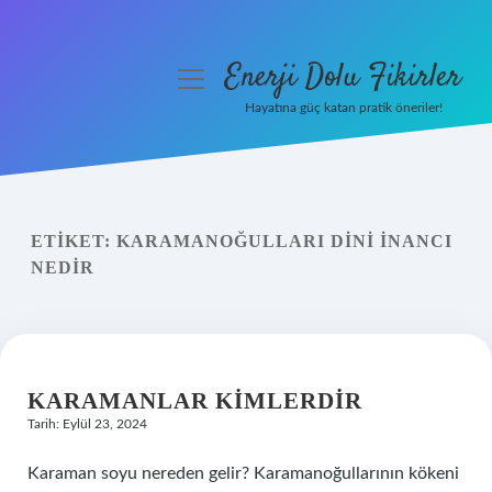
Enerji Dolu Fikirler
menüyü
aç
Hayatına güç katan pratik öneriler!
Anasayfa
Gizlilik Politikası
ETIKET:
KARAMANOĞULLARI DINI INANCI
Yasal Uyarı
NEDIR
Hakkımızda
KARAMANLAR KIMLERDIR
Tarih: Eylül 23, 2024
Karaman soyu nereden gelir? Karamanoğullarının kökeni