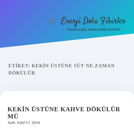
Enerji Dolu Fikirler
menüyü
aç
Hayatına güç katan pratik öneriler!
Anasayfa
Gizlilik Politikası
ETIKET:
KEKIN ÜSTÜNE SÜT NE ZAMAN
Yasal Uyarı
DÖKÜLÜR
Hakkımızda
KEKIN ÜSTÜNE KAHVE DÖKÜLÜR
MÜ
Tarih: Eylül 17, 2024