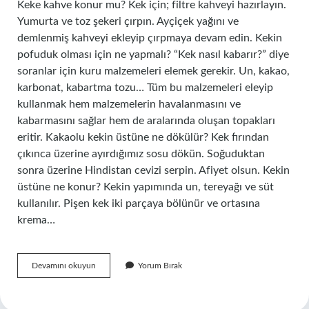
Keke kahve konur mu? Kek için; filtre kahveyi hazırlayın.
Yumurta ve toz şekeri çırpın. Ayçiçek yağını ve
demlenmiş kahveyi ekleyip çırpmaya devam edin. Kekin
pofuduk olması için ne yapmalı? “Kek nasıl kabarır?” diye
soranlar için kuru malzemeleri elemek gerekir. Un, kakao,
karbonat, kabartma tozu… Tüm bu malzemeleri eleyip
kullanmak hem malzemelerin havalanmasını ve
kabarmasını sağlar hem de aralarında oluşan topakları
eritir. Kakaolu kekin üstüne ne dökülür? Kek fırından
çıkınca üzerine ayırdığımız sosu dökün. Soğuduktan
sonra üzerine Hindistan cevizi serpin. Afiyet olsun. Kekin
üstüne ne konur? Kekin yapımında un, tereyağı ve süt
kullanılır. Pişen kek iki parçaya bölünür ve ortasına
krema…
Kekin
Devamını okuyun
Yorum Bırak
Üstüne
Kahve
Dökülür