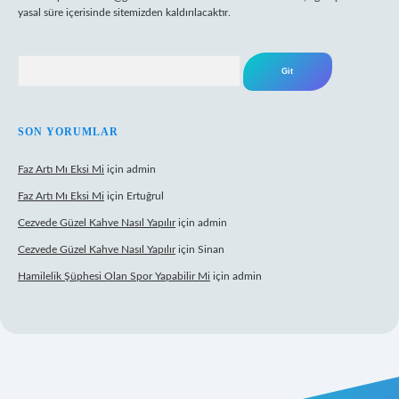
yasal süre içerisinde sitemizden kaldırılacaktır.
Arama
SON YORUMLAR
Faz Artı Mı Eksi Mi
için
admin
Faz Artı Mı Eksi Mi
için
Ertuğrul
Cezvede Güzel Kahve Nasıl Yapılır
için
admin
Cezvede Güzel Kahve Nasıl Yapılır
için
Sinan
Hamilelik Şüphesi Olan Spor Yapabilir Mi
için
admin
t canlı