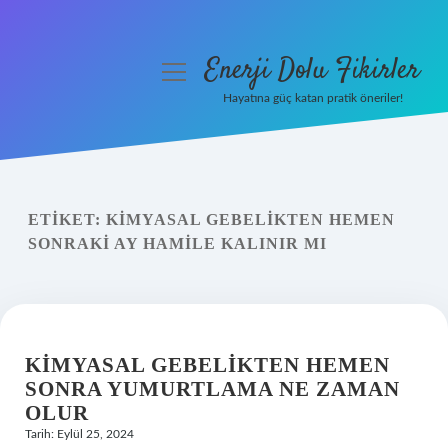
Enerji Dolu Fikirler
menüyü
aç
Hayatına güç katan pratik öneriler!
Anasayfa
Gizlilik Politikası
ETIKET:
KIMYASAL GEBELIKTEN HEMEN
Yasal Uyarı
SONRAKI AY HAMILE KALINIR MI
Hakkımızda
KIMYASAL GEBELIKTEN HEMEN
SONRA YUMURTLAMA NE ZAMAN
OLUR
Tarih: Eylül 25, 2024