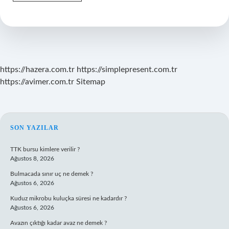
Gebelikten
Hemen
Sonra
Yumurtlama
Ne
Zaman
Olur
https://hazera.com.tr
https://simplepresent.com.tr
https://avimer.com.tr
Sitemap
SIDEBAR
SON YAZILAR
TTK bursu kimlere verilir ?
Ağustos 8, 2026
Bulmacada sınır uç ne demek ?
Ağustos 6, 2026
Kuduz mikrobu kuluçka süresi ne kadardır ?
Ağustos 6, 2026
Avazın çıktığı kadar avaz ne demek ?