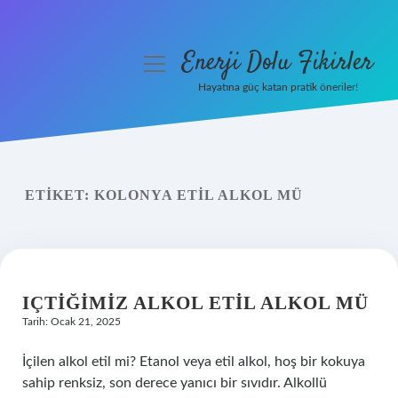
Enerji Dolu Fikirler
menüyü
aç
Hayatına güç katan pratik öneriler!
Anasayfa
Gizlilik Politikası
ETIKET:
KOLONYA ETIL ALKOL MÜ
Yasal Uyarı
Hakkımızda
IÇTIĞIMIZ ALKOL ETIL ALKOL MÜ
Tarih: Ocak 21, 2025
İçilen alkol etil mi? Etanol veya etil alkol, hoş bir kokuya
sahip renksiz, son derece yanıcı bir sıvıdır. Alkollü