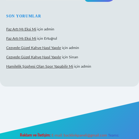
SON YORUMLAR
Faz Artı Mı Eksi Mi
için
admin
Faz Artı Mı Eksi Mi
için
Ertuğrul
Cezvede Güzel Kahve Nasıl Yapılır
için
admin
Cezvede Güzel Kahve Nasıl Yapılır
için
Sinan
Hamilelik Şüphesi Olan Spor Yapabilir Mi
için
admin
exper.xyz
elexbet canlı
Reklam ve İletişim:
E-mail:
backlinkpaneli@gmail.com
Teams: