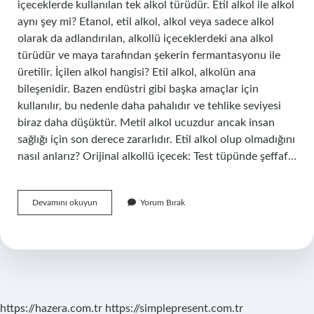
içeceklerde kullanılan tek alkol türüdür. Etil alkol ile alkol
aynı şey mi? Etanol, etil alkol, alkol veya sadece alkol
olarak da adlandırılan, alkollü içeceklerdeki ana alkol
türüdür ve maya tarafından şekerin fermantasyonu ile
üretilir. İçilen alkol hangisi? Etil alkol, alkolün ana
bileşenidir. Bazen endüstri gibi başka amaçlar için
kullanılır, bu nedenle daha pahalıdır ve tehlike seviyesi
biraz daha düşüktür. Metil alkol ucuzdur ancak insan
sağlığı için son derece zararlıdır. Etil alkol olup olmadığını
nasıl anlarız? Orijinal alkollü içecek: Test tüpünde şeffaf…
Içtiğimiz
Devamını okuyun
Yorum Bırak
Alkol
Etil
Alkol
Mü
https://hazera.com.tr
https://simplepresent.com.tr