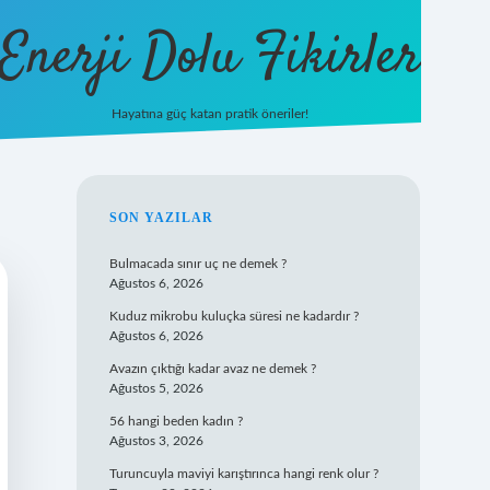
Enerji Dolu Fikirler
Hayatına güç katan pratik öneriler!
co/
ilbet
ilbet.casino
ilbet.online
betexper
betexper.xyz
elexbet canlı
SIDEBAR
SON YAZILAR
Bulmacada sınır uç ne demek ?
Ağustos 6, 2026
Kuduz mikrobu kuluçka süresi ne kadardır ?
Ağustos 6, 2026
Avazın çıktığı kadar avaz ne demek ?
Ağustos 5, 2026
56 hangi beden kadın ?
Ağustos 3, 2026
Turuncuyla maviyi karıştırınca hangi renk olur ?