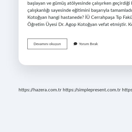
başlayan ve gümüş atölyesinde çalışırken geçirdiğ
çalışkanlığı sayesinde eğitimini başarıyla tamamladı
Kotoğyan hangi hastanede? İÜ Cerrahpaşa Tıp Fakül
Öğretim Üyesi Dr. Agop Kotoğyan vefat etmiştir. 
Agop
Devamını okuyun
Yorum Bırak
Kotoğyan
Neden
Öldü
https://hazera.com.tr
https://simplepresent.com.tr
http