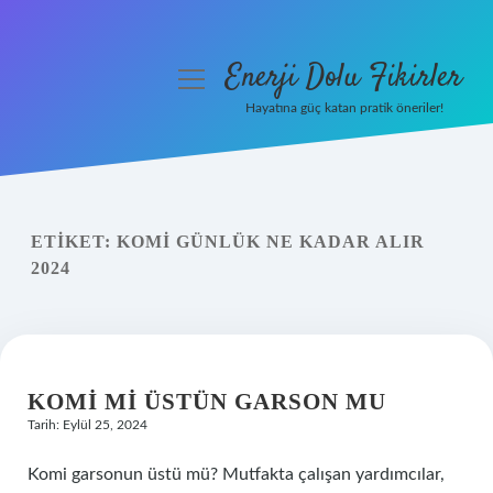
Enerji Dolu Fikirler
menüyü
aç
Hayatına güç katan pratik öneriler!
Anasayfa
Gizlilik Politikası
ETIKET:
KOMI GÜNLÜK NE KADAR ALIR
Yasal Uyarı
2024
Hakkımızda
KOMI MI ÜSTÜN GARSON MU
Tarih: Eylül 25, 2024
Komi garsonun üstü mü? Mutfakta çalışan yardımcılar,