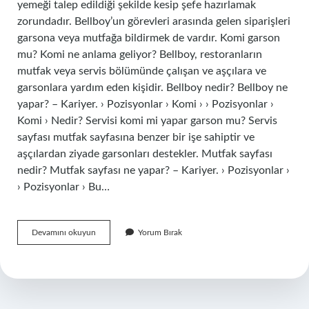
yemeği talep edildiği şekilde kesip şefe hazırlamak
zorundadır. Bellboy’un görevleri arasında gelen siparişleri
garsona veya mutfağa bildirmek de vardır. Komi garson
mu? Komi ne anlama geliyor? Bellboy, restoranların
mutfak veya servis bölümünde çalışan ve aşçılara ve
garsonlara yardım eden kişidir. Bellboy nedir? Bellboy ne
yapar? – Kariyer. › Pozisyonlar › Komi › › Pozisyonlar ›
Komi › Nedir? Servisi komi mi yapar garson mu? Servis
sayfası mutfak sayfasına benzer bir işe sahiptir ve
aşçılardan ziyade garsonları destekler. Mutfak sayfası
nedir? Mutfak sayfası ne yapar? – Kariyer. › Pozisyonlar ›
› Pozisyonlar › Bu…
Komi
Devamını okuyun
Yorum Bırak
Mi
Üstün
Garson
Mu