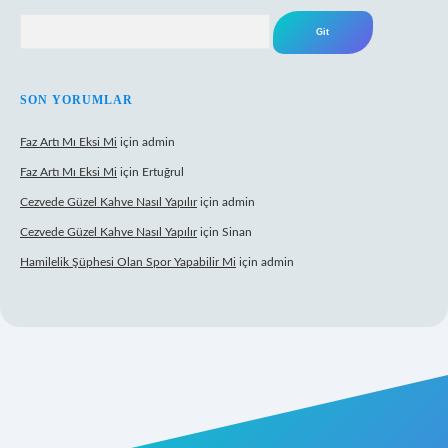
Arama
SON YORUMLAR
Faz Artı Mı Eksi Mi
için
admin
Faz Artı Mı Eksi Mi
için
Ertuğrul
Cezvede Güzel Kahve Nasıl Yapılır
için
admin
Cezvede Güzel Kahve Nasıl Yapılır
için
Sinan
Hamilelik Şüphesi Olan Spor Yapabilir Mi
için
admin
t canlı