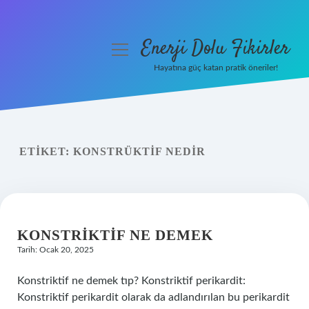
Enerji Dolu Fikirler
menüyü
aç
Hayatına güç katan pratik öneriler!
Anasayfa
Gizlilik Politikası
ETIKET:
KONSTRÜKTIF NEDIR
Yasal Uyarı
Hakkımızda
KONSTRIKTIF NE DEMEK
Tarih: Ocak 20, 2025
Konstriktif ne demek tıp? Konstriktif perikardit:
Konstriktif perikardit olarak da adlandırılan bu perikardit