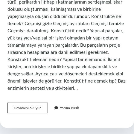
türü, perikardın iltihaplı katmanlarının sertleşmesi, skar
dokusu oluşturması, kalınlaşması ve birbirine
yapışmasıyla oluşan ciddi bir durumdur. Konstrükte ne
demek? Geçmişi gizle Geçmiş ayrıntıları Geçmişi temizle
Geçmiş : daraltılmış. Konstrüktif nedir? Yapısal parçalar,
yük taşıyıcı/yapısal bir işlevi olmadan bir yapı detayını
tamamlamaya yarayan parçalardır. Bu parçaların proje
sırasında hesaplamalara dahil edilmesi gerekmez.
Konstrüktif eleman nedir? Yapısal bir elemandır. İkincil
kirişler, ana kirişlerle birlikte yapıya ek dayanıklılık ve
denge sağlar. Ayrıca çatı ve döşemeleri desteklemek gibi
önemli işlevler de görürler. Konstitütif ne demek tıp? Bazı
enzimlerin sentezi ve aktiviteleri…
Konstriktif
Devamını okuyun
Yorum Bırak
Ne
Demek