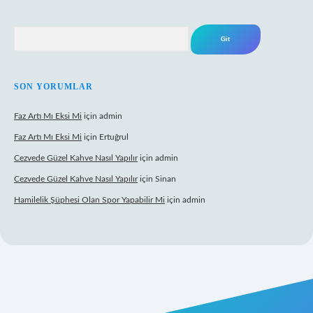
Arama
SON YORUMLAR
Faz Artı Mı Eksi Mi
için
admin
Faz Artı Mı Eksi Mi
için
Ertuğrul
Cezvede Güzel Kahve Nasıl Yapılır
için
admin
Cezvede Güzel Kahve Nasıl Yapılır
için
Sinan
Hamilelik Şüphesi Olan Spor Yapabilir Mi
için
admin
t canlı