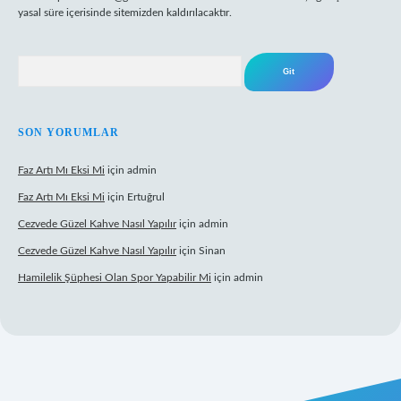
yasal süre içerisinde sitemizden kaldırılacaktır.
Arama
SON YORUMLAR
Faz Artı Mı Eksi Mi
için
admin
Faz Artı Mı Eksi Mi
için
Ertuğrul
Cezvede Güzel Kahve Nasıl Yapılır
için
admin
Cezvede Güzel Kahve Nasıl Yapılır
için
Sinan
Hamilelik Şüphesi Olan Spor Yapabilir Mi
için
admin
et canlı