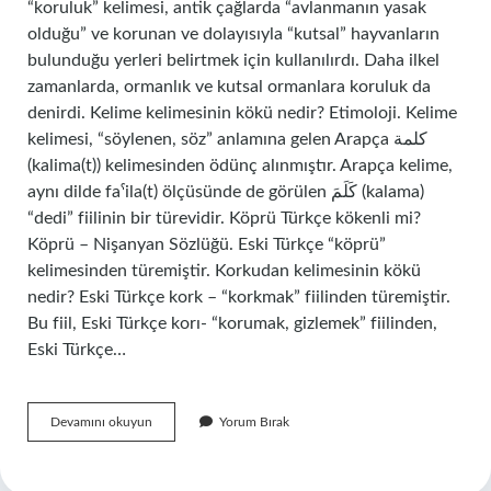
“koruluk” kelimesi, antik çağlarda “avlanmanın yasak
olduğu” ve korunan ve dolayısıyla “kutsal” hayvanların
bulunduğu yerleri belirtmek için kullanılırdı. Daha ilkel
zamanlarda, ormanlık ve kutsal ormanlara koruluk da
denirdi. Kelime kelimesinin kökü nedir? Etimoloji. Kelime
kelimesi, “söylenen, söz” anlamına gelen Arapça كلمة
(kalima(t)) kelimesinden ödünç alınmıştır. Arapça kelime,
aynı dilde faˁila(t) ölçüsünde de görülen كَلَمَ (kalama)
“dedi” fiilinin bir türevidir. Köprü Türkçe kökenli mi?
Köprü – Nişanyan Sözlüğü. Eski Türkçe “köprü”
kelimesinden türemiştir. Korkudan kelimesinin kökü
nedir? Eski Türkçe kork – “korkmak” fiilinden türemiştir.
Bu fiil, Eski Türkçe korı- “korumak, gizlemek” fiilinden,
Eski Türkçe…
Koru
Devamını okuyun
Yorum Bırak
Kelimesinin
Kökü
Nedir