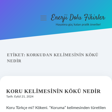
Enerji Dolu Fikirler
menüyü
aç
Hayatına güç katan pratik öneriler!
Anasayfa
Gizlilik Politikası
ETIKET:
KORKUDAN KELIMESININ KÖKÜ
Yasal Uyarı
NEDIR
Hakkımızda
KORU KELIMESININ KÖKÜ NEDIR
Tarih: Eylül 21, 2024
Koru Türkçe mi? Kökeni. “Koruma” kelimesinden türetilen