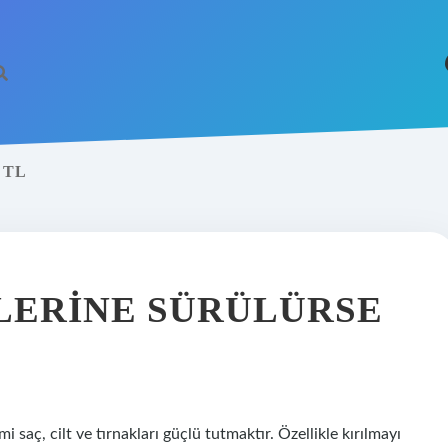
 TL
https://betci.co
PLERINE SÜRÜLÜRSE
 saç, cilt ve tırnakları güçlü tutmaktır. Özellikle kırılmayı