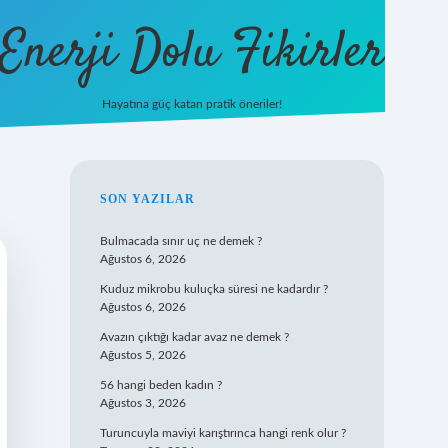
Enerji Dolu Fikirler
Hayatına güç katan pratik öneriler!
/
ilbet
ilbet.casino
ilbet.online
betexper
betexper.xyz
elexbet canlı
SIDEBAR
SON YAZILAR
Bulmacada sınır uç ne demek ?
Ağustos 6, 2026
Kuduz mikrobu kuluçka süresi ne kadardır ?
Ağustos 6, 2026
Avazın çıktığı kadar avaz ne demek ?
Ağustos 5, 2026
56 hangi beden kadın ?
Ağustos 3, 2026
Turuncuyla maviyi karıştırınca hangi renk olur ?