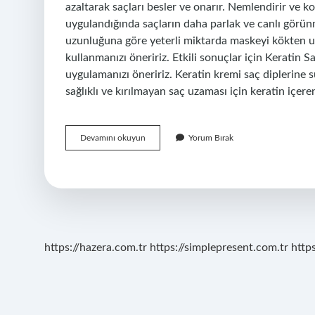
azaltarak saçları besler ve onarır. Nemlendirir ve ko
uygulandığında saçların daha parlak ve canlı görünm
uzunluğuna göre yeterli miktarda maskeyi kökten u
kullanmanızı öneririz. Etkili sonuçlar için Keratin 
uygulamanızı öneririz. Keratin kremi saç diplerine 
sağlıklı ve kırılmayan saç uzaması için keratin içe
Keratin
Devamını okuyun
Yorum Bırak
Saç
Diplerine
Sürülürse
Ne
Olur
https://hazera.com.tr
https://simplepresent.com.tr
http