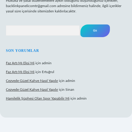
Hukuka ve yasal düzenlemelere aykırı olduğunu düşündüğünüz içerikleri,
backlinkpanelicomtr@gmail.com
adresine bildirmeniz halinde, ilgili içerikler
yasal süre içerisinde sitemizden kaldırılacaktır.
Arama
SON YORUMLAR
Faz Artı Mı Eksi Mi
için
admin
Faz Artı Mı Eksi Mi
için
Ertuğrul
Cezvede Güzel Kahve Nasıl Yapılır
için
admin
Cezvede Güzel Kahve Nasıl Yapılır
için
Sinan
Hamilelik Şüphesi Olan Spor Yapabilir Mi
için
admin