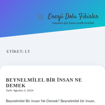
Enerji Dolu Fikirler
menüyü
aç
Hayatına güç katan pratik öneriler!
Anasayfa
Gizlilik Politikası
ETIKET:
LT
Yasal Uyarı
Hakkımızda
BEYNELMILEL BIR INSAN NE
DEMEK
Tarih: Ağustos 3, 2024
Beynelmilel Bir insan Ne Demek? Beynelmilel bir insan,