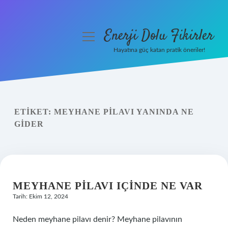
Enerji Dolu Fikirler
menüyü
aç
Hayatına güç katan pratik öneriler!
Anasayfa
Gizlilik Politikası
ETIKET:
MEYHANE PILAVI YANINDA NE
Yasal Uyarı
GIDER
Hakkımızda
MEYHANE PILAVI IÇINDE NE VAR
Tarih: Ekim 12, 2024
Neden meyhane pilavı denir? Meyhane pilavının