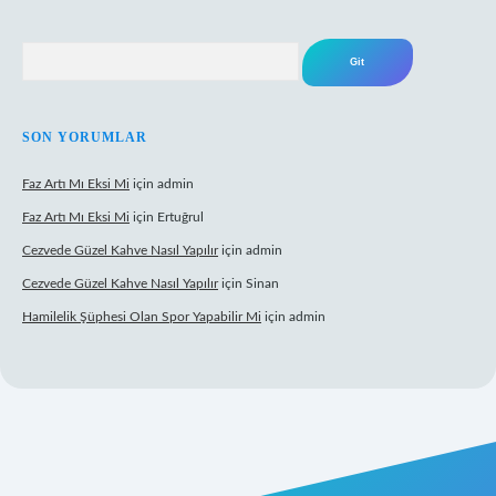
Arama
SON YORUMLAR
Faz Artı Mı Eksi Mi
için
admin
Faz Artı Mı Eksi Mi
için
Ertuğrul
Cezvede Güzel Kahve Nasıl Yapılır
için
admin
Cezvede Güzel Kahve Nasıl Yapılır
için
Sinan
Hamilelik Şüphesi Olan Spor Yapabilir Mi
için
admin
t canlı