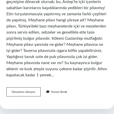
geçmişine dönecek olursak; bu, Antep’te içki içenlerin
sabahları karınlarını kaşıdıklarında yedikleri bir pilavmış!
Etin turşulanmasıyla yapılırmış ve zamanla farklı çeşitleri
de yapılmış. Meyhane pilavı hangi yöreye ait? Meyhane
pilavı, Türkiye’deki bazı meyhanelerde içki ve mezelerden
sonra servis edilen, sebzeler ve genellikle etle taze
pişirilmiş bulgur pilavıdır. Kökeni Gaziantep mutfağıdır.
Meyhane pilavı yanında ne gider? Meyhane pilavına ne
iyi gider? Taverna pilavınızla ızgara köfte yapabilirsiniz.
Yaptığınız tavuk sote de pub pilavınızla çok iyi gider.
Meyhane pilavında nane var mı? Su kaynayınca bulgur
eklenir ve kısık ateşte suyunu çekene kadar pişirilir. Altını
kapatacak kadar 1 yemek…
Meyhane
Devamını okuyun
Yorum Bırak
Pilavı
Içinde
Ne
Var