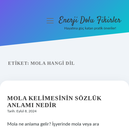
Enerji Dolu Fikirler
menüyü
aç
Hayatına güç katan pratik öneriler!
Anasayfa
Gizlilik Politikası
ETIKET:
MOLA HANGI DIL
Yasal Uyarı
Hakkımızda
MOLA KELIMESININ SÖZLÜK
ANLAMI NEDIR
Tarih: Eylül 8, 2024
Mola ne anlama gelir? İşyerinde mola veya ara