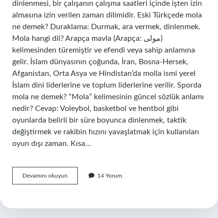
dinlenmesi, bir çalışanın çalışma saatleri içinde işten izin
almasına izin verilen zaman dilimidir. Eski Türkçede mola
ne demek? Duraklama: Durmak, ara vermek, dinlenmek.
Mola hangi dil? Arapça mavla (Arapça: مولی)
kelimesinden türemiştir ve efendi veya sahip anlamına
gelir. İslam dünyasının çoğunda, İran, Bosna-Hersek,
Afganistan, Orta Asya ve Hindistan’da molla ismi yerel
İslam dini liderlerine ve toplum liderlerine verilir. Sporda
mola ne demek? “Mola” kelimesinin güncel sözlük anlamı
nedir? Cevap: Voleybol, basketbol ve hentbol gibi
oyunlarda belirli bir süre boyunca dinlenmek, taktik
değiştirmek ve rakibin hızını yavaşlatmak için kullanılan
oyun dışı zaman. Kısa…
Mola
Devamını okuyun
14 Yorum
Kelimesinin
Sözlük
Anlamı
Nedir