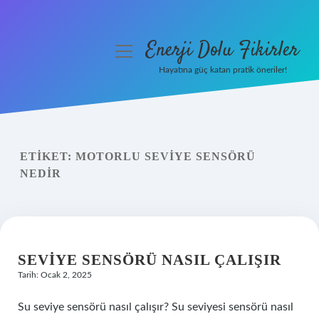
Enerji Dolu Fikirler
menüyü
aç
Hayatına güç katan pratik öneriler!
Anasayfa
Gizlilik Politikası
ETIKET:
MOTORLU SEVIYE SENSÖRÜ
Yasal Uyarı
NEDIR
Hakkımızda
SEVIYE SENSÖRÜ NASIL ÇALIŞIR
Tarih: Ocak 2, 2025
Su seviye sensörü nasıl çalışır? Su seviyesi sensörü nasıl