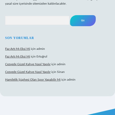
yasal süre içerisinde sitemizden kaldırılacaktır.
Arama
SON YORUMLAR
Faz Artı Mı Eksi Mi
için
admin
Faz Artı Mı Eksi Mi
için
Ertuğrul
Cezvede Güzel Kahve Nasıl Yapılır
için
admin
Cezvede Güzel Kahve Nasıl Yapılır
için
Sinan
Hamilelik Şüphesi Olan Spor Yapabilir Mi
için
admin
t canlı