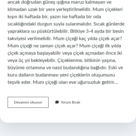
ancak doğrudan güneş ışığına maruz kalmayan ve
klimadan uzak bir yere yerleştirilmelidir. Mum çiçekleri
kışın iki haftada bir, yazın ise haftada bir oda
sıcaklığındaki durgun suyla sulanmalıdır. Sıcak günlerde
yapraklara su püskürtülebilir. Bitkiye 3-4 ayda bir besin
takviyesi verilmelidir. Mum çiçeği kaç yılda çiçek açar?
Mum çiçeği ne zaman çiçek açar? Mum çiçeği ilk yılda
çiçek açmaya başlayabilir veya çiçek açmadan önce iki
veya üç yıl bekleyebilir. Çiçeklenme, bitkinin yaşına,
büyüme ortamına ve nasıl budandığına bağlıdır. Eski ve
kuru dalların budanması yeni çiçeklerin oluşumunu
teşvik eder. Mum çiçeği olan eve uğursuzluk getirir…
Mum
Devamını okuyun
Yorum Bırak
Çiçeği
Evde
Yetişir
Mi