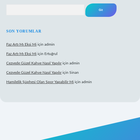
Arama
SON YORUMLAR
Faz Artı Mı Eksi Mi
için
admin
Faz Artı Mı Eksi Mi
için
Ertuğrul
Cezvede Güzel Kahve Nasıl Yapılır
için
admin
Cezvede Güzel Kahve Nasıl Yapılır
için
Sinan
Hamilelik Şüphesi Olan Spor Yapabilir Mi
için
admin
t canlı