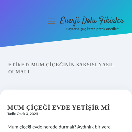
Enerji Dolu Fikirler
menüyü
aç
Hayatına güç katan pratik öneriler!
Anasayfa
Gizlilik Politikası
ETIKET:
MUM ÇIÇEĞININ SAKSISI NASIL
Yasal Uyarı
OLMALI
Hakkımızda
MUM ÇIÇEĞI EVDE YETIŞIR MI
Tarih: Ocak 3, 2025
Mum çiçeği evde nerede durmalı? Aydınlık bir yere,