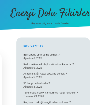
Enerji Dolu Fikirler
Hayatına güç katan pratik öneriler!
SIDEBAR
SON YAZILAR
Bulmacada sınır uç ne demek ?
Ağustos 6, 2026
Kuduz mikrobu kuluçka süresi ne kadardır ?
Ağustos 6, 2026
Avazın çıktığı kadar avaz ne demek ?
Ağustos 5, 2026
56 hangi beden kadın ?
Ağustos 3, 2026
Turuncuyla maviyi karıştırınca hangi renk olur ?
Temmuz 29, 2026
Koç burcu erkeği hangi kadına aşık olur ?