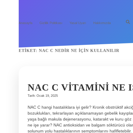
Anasayfa
Gizlilik Politikası
Yasal Uyarı
Hakkımızda
ETIKET:
NAC C NEDIR NE IÇIN KULLANILIR
NAC C VITAMINI NE 
Tarih: Ocak 19, 2025
NAC C hangi hastalıklara iyi gelir? Kronik obstrüktif akc
bozuklukları, tekrarlayan açıklanamayan gebelik kayıpları,
yaşa bağlı makula dejenerasyonu, katarakt ve kuru göz s
ne işe yarar? NAC antioksidan ve balgam söktürücü olar
solunum yolu hastalıklarının semptomlarını hafifletebilir.