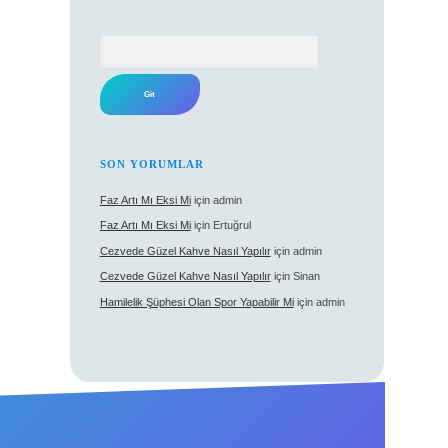
Arama
SON YORUMLAR
Faz Artı Mı Eksi Mi
için
admin
Faz Artı Mı Eksi Mi
için
Ertuğrul
Cezvede Güzel Kahve Nasıl Yapılır
için
admin
Cezvede Güzel Kahve Nasıl Yapılır
için
Sinan
Hamilelik Şüphesi Olan Spor Yapabilir Mi
için
admin