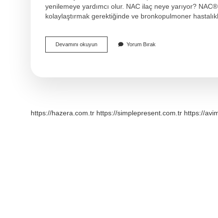
yenilemeye yardımcı olur. NAC ilaç neye yarıyor? NAC
kolaylaştırmak gerektiğinde ve bronkopulmoner hastalı
Nac
Devamını okuyun
Yorum Bırak
C
Vitamini
Ne
Işe
Yarar
https://hazera.com.tr
https://simplepresent.com.tr
https://avi