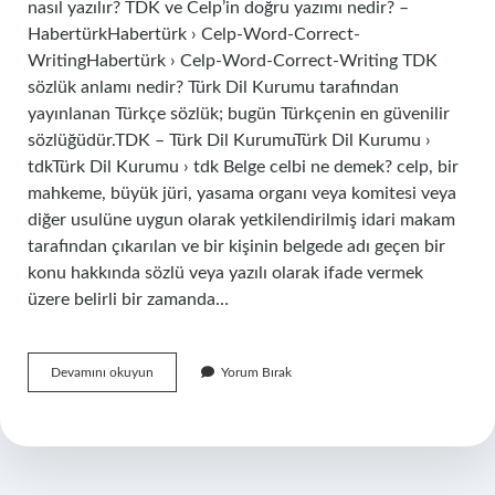
nasıl yazılır? TDK ve Celp’in doğru yazımı nedir? –
HabertürkHabertürk › Celp-Word-Correct-
WritingHabertürk › Celp-Word-Correct-Writing TDK
sözlük anlamı nedir? Türk Dil Kurumu tarafından
yayınlanan Türkçe sözlük; bugün Türkçenin en güvenilir
sözlüğüdür.TDK – Türk Dil KurumuTürk Dil Kurumu ›
tdkTürk Dil Kurumu › tdk Belge celbi ne demek? celp, bir
mahkeme, büyük jüri, yasama organı veya komitesi veya
diğer usulüne uygun olarak yetkilendirilmiş idari makam
tarafından çıkarılan ve bir kişinin belgede adı geçen bir
konu hakkında sözlü veya yazılı olarak ifade vermek
üzere belirli bir zamanda…
Celbe
Devamını okuyun
Yorum Bırak
Ne
Demek
Tdk