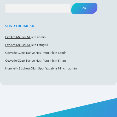
Arama
SON YORUMLAR
Faz Artı Mı Eksi Mi
için
admin
Faz Artı Mı Eksi Mi
için
Ertuğrul
Cezvede Güzel Kahve Nasıl Yapılır
için
admin
Cezvede Güzel Kahve Nasıl Yapılır
için
Sinan
Hamilelik Şüphesi Olan Spor Yapabilir Mi
için
admin
et canlı