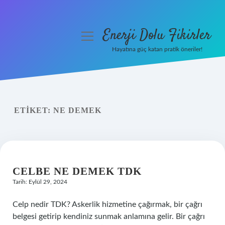
Enerji Dolu Fikirler
menüyü
aç
Hayatına güç katan pratik öneriler!
Anasayfa
Gizlilik Politikası
ETIKET:
NE DEMEK
Yasal Uyarı
Hakkımızda
CELBE NE DEMEK TDK
Tarih: Eylül 29, 2024
Celp nedir TDK? Askerlik hizmetine çağırmak, bir çağrı
belgesi getirip kendiniz sunmak anlamına gelir. Bir çağrı