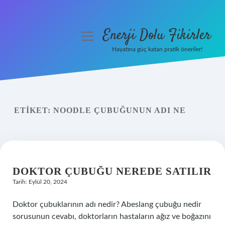
Enerji Dolu Fikirler
menüyü
aç
Hayatına güç katan pratik öneriler!
Anasayfa
Gizlilik Politikası
ETIKET:
NOODLE ÇUBUĞUNUN ADI NE
Yasal Uyarı
Hakkımızda
DOKTOR ÇUBUĞU NEREDE SATILIR
Tarih: Eylül 20, 2024
Doktor çubuklarının adı nedir? Abeslang çubuğu nedir
sorusunun cevabı, doktorların hastaların ağız ve boğazını