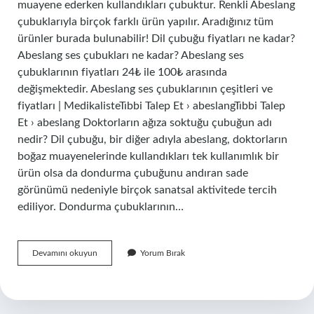
muayene ederken kullandıkları çubuktur. Renkli Abeslang
çubuklarıyla birçok farklı ürün yapılır. Aradığınız tüm
ürünler burada bulunabilir! Dil çubuğu fiyatları ne kadar?
Abeslang ses çubukları ne kadar? Abeslang ses
çubuklarının fiyatları 24₺ ile 100₺ arasında
değişmektedir. Abeslang ses çubuklarının çeşitleri ve
fiyatları | MedikalisteTıbbi Talep Et › abeslangTıbbi Talep
Et › abeslang Doktorların ağıza soktuğu çubuğun adı
nedir? Dil çubuğu, bir diğer adıyla abeslang, doktorların
boğaz muayenelerinde kullandıkları tek kullanımlık bir
ürün olsa da dondurma çubuğunu andıran sade
görünümü nedeniyle birçok sanatsal aktivitede tercih
ediliyor. Dondurma çubuklarının…
Doktor
Devamını okuyun
Yorum Bırak
Çubuğu
Nerede
Satılır