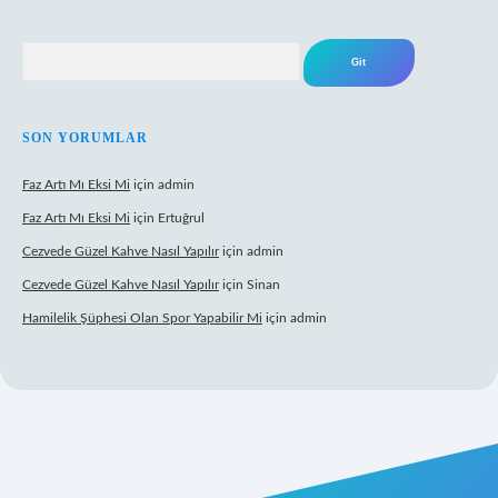
Arama
SON YORUMLAR
Faz Artı Mı Eksi Mi
için
admin
Faz Artı Mı Eksi Mi
için
Ertuğrul
Cezvede Güzel Kahve Nasıl Yapılır
için
admin
Cezvede Güzel Kahve Nasıl Yapılır
için
Sinan
Hamilelik Şüphesi Olan Spor Yapabilir Mi
için
admin
xper
betexper.xyz
elexbet canlı