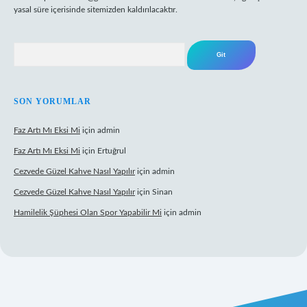
yasal süre içerisinde sitemizden kaldırılacaktır.
Arama
SON YORUMLAR
Faz Artı Mı Eksi Mi
için
admin
Faz Artı Mı Eksi Mi
için
Ertuğrul
Cezvede Güzel Kahve Nasıl Yapılır
için
admin
Cezvede Güzel Kahve Nasıl Yapılır
için
Sinan
Hamilelik Şüphesi Olan Spor Yapabilir Mi
için
admin
et canlı