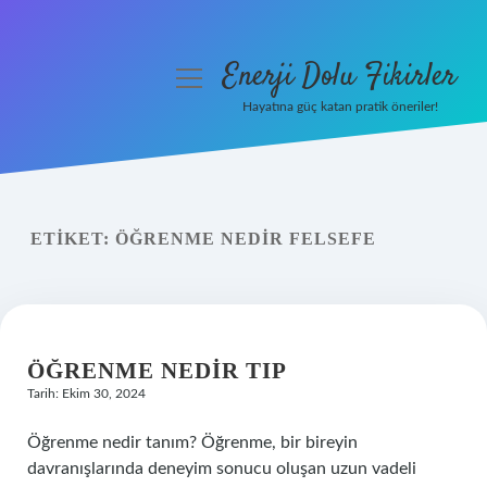
Enerji Dolu Fikirler
menüyü
aç
Hayatına güç katan pratik öneriler!
Anasayfa
Gizlilik Politikası
ETIKET:
ÖĞRENME NEDIR FELSEFE
Yasal Uyarı
Hakkımızda
ÖĞRENME NEDIR TIP
Tarih: Ekim 30, 2024
Öğrenme nedir tanım? Öğrenme, bir bireyin
davranışlarında deneyim sonucu oluşan uzun vadeli