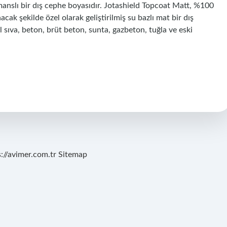
anslı bir dış cephe boyasıdır. Jotashield Topcoat Matt, %100
nacak şekilde özel olarak geliştirilmiş su bazlı mat bir dış
sıva, beton, brüt beton, sunta, gazbeton, tuğla ve eski
s://avimer.com.tr
Sitemap