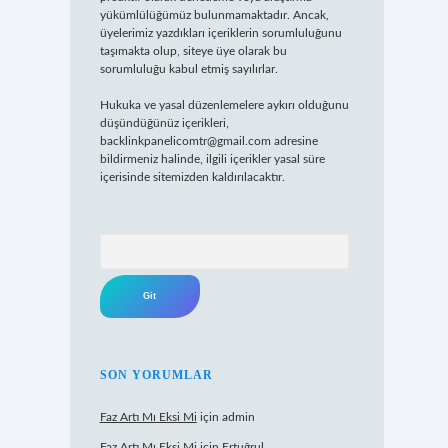
yükümlülüğümüz bulunmamaktadır. Ancak,
üyelerimiz yazdıkları içeriklerin sorumluluğunu
taşımakta olup, siteye üye olarak bu
sorumluluğu kabul etmiş sayılırlar.
Hukuka ve yasal düzenlemelere aykırı olduğunu
düşündüğünüz içerikleri,
backlinkpanelicomtr@gmail.com
adresine
bildirmeniz halinde, ilgili içerikler yasal süre
içerisinde sitemizden kaldırılacaktır.
Arama
SON YORUMLAR
Faz Artı Mı Eksi Mi
için
admin
Faz Artı Mı Eksi Mi
için
Ertuğrul