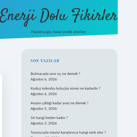
Enerji Dolu Fikirler
Hayatına güç katan pratik öneriler!
i.co/
ilbet
ilbet.casino
ilbet.online
betexper
betexper.xyz
elexbet canl
SIDEBAR
SON YAZILAR
Bulmacada sınır uç ne demek ?
Ağustos 6, 2026
Kuduz mikrobu kuluçka süresi ne kadardır ?
Ağustos 6, 2026
Avazın çıktığı kadar avaz ne demek ?
Ağustos 5, 2026
56 hangi beden kadın ?
Ağustos 3, 2026
Turuncuyla maviyi karıştırınca hangi renk olur ?