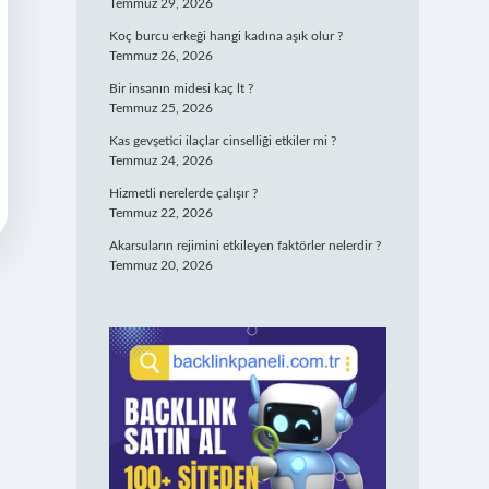
Temmuz 29, 2026
Koç burcu erkeği hangi kadına aşık olur ?
Temmuz 26, 2026
Bir insanın midesi kaç lt ?
Temmuz 25, 2026
Kas gevşetici ilaçlar cinselliği etkiler mi ?
Temmuz 24, 2026
Hizmetli nerelerde çalışır ?
Temmuz 22, 2026
Akarsuların rejimini etkileyen faktörler nelerdir ?
Temmuz 20, 2026