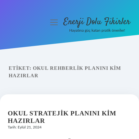
Enerji Dolu Fikirler
menüyü
aç
Hayatına güç katan pratik öneriler!
Anasayfa
Gizlilik Politikası
ETIKET:
OKUL REHBERLIK PLANINI KIM
Yasal Uyarı
HAZIRLAR
Hakkımızda
OKUL STRATEJIK PLANINI KIM
HAZIRLAR
Tarih: Eylül 21, 2024