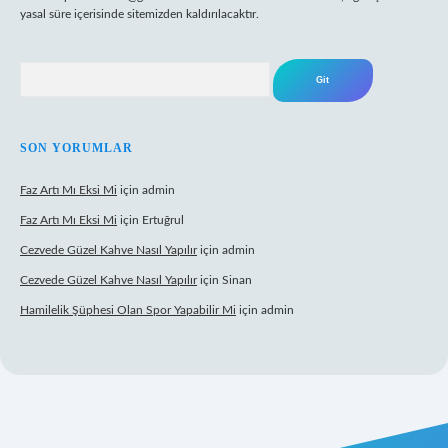
yasal süre içerisinde sitemizden kaldırılacaktır.
Arama
SON YORUMLAR
Faz Artı Mı Eksi Mi
için
admin
Faz Artı Mı Eksi Mi
için
Ertuğrul
Cezvede Güzel Kahve Nasıl Yapılır
için
admin
Cezvede Güzel Kahve Nasıl Yapılır
için
Sinan
Hamilelik Şüphesi Olan Spor Yapabilir Mi
için
admin
et canlı