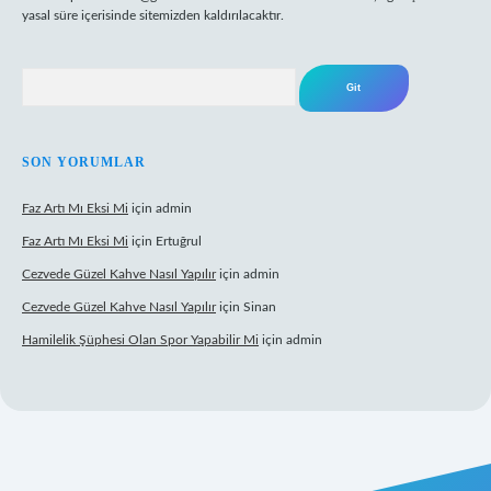
yasal süre içerisinde sitemizden kaldırılacaktır.
Arama
SON YORUMLAR
Faz Artı Mı Eksi Mi
için
admin
Faz Artı Mı Eksi Mi
için
Ertuğrul
Cezvede Güzel Kahve Nasıl Yapılır
için
admin
Cezvede Güzel Kahve Nasıl Yapılır
için
Sinan
Hamilelik Şüphesi Olan Spor Yapabilir Mi
için
admin
et canlı