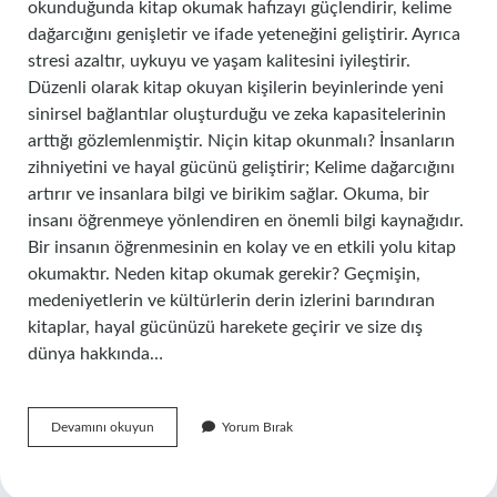
okunduğunda kitap okumak hafızayı güçlendirir, kelime
dağarcığını genişletir ve ifade yeteneğini geliştirir. Ayrıca
stresi azaltır, uykuyu ve yaşam kalitesini iyileştirir.
Düzenli olarak kitap okuyan kişilerin beyinlerinde yeni
sinirsel bağlantılar oluşturduğu ve zeka kapasitelerinin
arttığı gözlemlenmiştir. Niçin kitap okunmalı? İnsanların
zihniyetini ve hayal gücünü geliştirir; Kelime dağarcığını
artırır ve insanlara bilgi ve birikim sağlar. Okuma, bir
insanı öğrenmeye yönlendiren en önemli bilgi kaynağıdır.
Bir insanın öğrenmesinin en kolay ve en etkili yolu kitap
okumaktır. Neden kitap okumak gerekir? Geçmişin,
medeniyetlerin ve kültürlerin derin izlerini barındıran
kitaplar, hayal gücünüzü harekete geçirir ve size dış
dünya hakkında…
Niçin
Devamını okuyun
Yorum Bırak
Kitap
Okumalıyız
Sorusunun