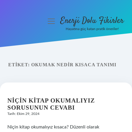
Enerji Dolu Fikirler
menüyü
aç
Hayatına güç katan pratik öneriler!
Anasayfa
Gizlilik Politikası
ETIKET:
OKUMAK NEDIR KISACA TANIMI
Yasal Uyarı
Hakkımızda
NIÇIN KITAP OKUMALIYIZ
SORUSUNUN CEVABI
Tarih: Ekim 29, 2024
Niçin kitap okumalıyız kısaca? Düzenli olarak