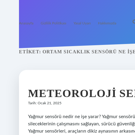
Anasayfa
Gizlilik Politikası
Yasal Uyarı
Hakkımızda
ETIKET:
ORTAM SICAKLIK SENSÖRÜ NE IŞ
METEOROLOJI SE
Tarih: Ocak 21, 2025
Yağmur sensörü nedir ne işe yarar? Yağmur sensörü
sileceklerinin çalışmasını sağlayan, sürücü güvenli
Yağmur sensörleri, araçların dikiz aynasının arkası