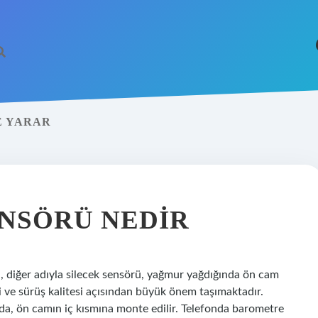
E YARAR
https://betci.co/
NSÖRÜ NEDIR
, diğer adıyla silecek sensörü, yağmur yağdığında ön cam
ği ve sürüş kalitesi açısından büyük önem taşımaktadır.
nda, ön camın iç kısmına monte edilir. Telefonda barometre