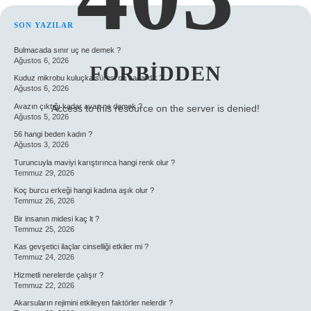
SIDEBAR
SON YAZILAR
Bulmacada sınır uç ne demek ?
Ağustos 6, 2026
FORBIDDEN
Kuduz mikrobu kuluçka süresi ne kadardır ?
Ağustos 6, 2026
Avazın çıktığı kadar avaz ne demek ?
Access to this resource on the server is denied!
Ağustos 5, 2026
56 hangi beden kadın ?
Ağustos 3, 2026
Turuncuyla maviyi karıştırınca hangi renk olur ?
Temmuz 29, 2026
Koç burcu erkeği hangi kadına aşık olur ?
Temmuz 26, 2026
Bir insanın midesi kaç lt ?
Temmuz 25, 2026
Kas gevşetici ilaçlar cinselliği etkiler mi ?
Temmuz 24, 2026
Hizmetli nerelerde çalışır ?
Temmuz 22, 2026
Akarsuların rejimini etkileyen faktörler nelerdir ?