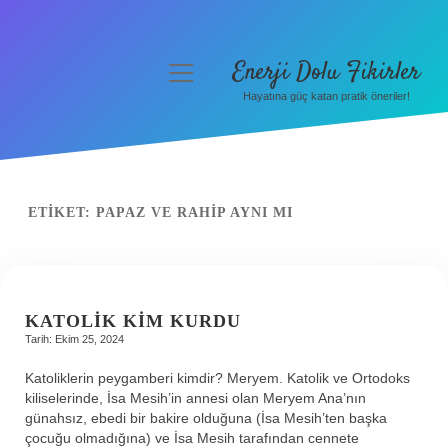
Enerji Dolu Fikirler
menüyü
aç
Hayatına güç katan pratik öneriler!
Anasayfa
Gizlilik Politikası
Yasal Uyarı
ETIKET:
PAPAZ VE RAHIP AYNI MI
Hakkımızda
KATOLIK KIM KURDU
Tarih: Ekim 25, 2024
Katoliklerin peygamberi kimdir? Meryem. Katolik ve Ortodoks
kiliselerinde, İsa Mesih’in annesi olan Meryem Ana’nın
günahsız, ebedi bir bakire olduğuna (İsa Mesih’ten başka
çocuğu olmadığına) ve İsa Mesih tarafından cennete