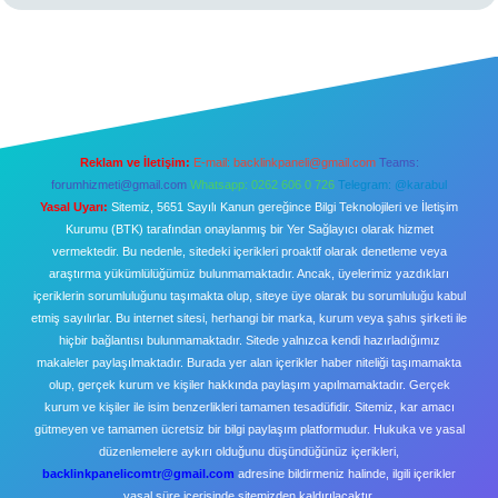
Reklam ve İletişim:
E-mail:
backlinkpaneli@gmail.com
Teams:
forumhizmeti@gmail.com
Whatsapp: 0262 606 0 726
Telegram: @karabul
Yasal Uyarı:
Sitemiz, 5651 Sayılı Kanun gereğince Bilgi Teknolojileri ve İletişim
Kurumu (BTK) tarafından onaylanmış bir Yer Sağlayıcı olarak hizmet
vermektedir. Bu nedenle, sitedeki içerikleri proaktif olarak denetleme veya
araştırma yükümlülüğümüz bulunmamaktadır. Ancak, üyelerimiz yazdıkları
içeriklerin sorumluluğunu taşımakta olup, siteye üye olarak bu sorumluluğu kabul
etmiş sayılırlar. Bu internet sitesi, herhangi bir marka, kurum veya şahıs şirketi ile
hiçbir bağlantısı bulunmamaktadır. Sitede yalnızca kendi hazırladığımız
makaleler paylaşılmaktadır. Burada yer alan içerikler haber niteliği taşımamakta
olup, gerçek kurum ve kişiler hakkında paylaşım yapılmamaktadır. Gerçek
kurum ve kişiler ile isim benzerlikleri tamamen tesadüfidir. Sitemiz, kar amacı
gütmeyen ve tamamen ücretsiz bir bilgi paylaşım platformudur. Hukuka ve yasal
düzenlemelere aykırı olduğunu düşündüğünüz içerikleri,
backlinkpanelicomtr@gmail.com
adresine bildirmeniz halinde, ilgili içerikler
yasal süre içerisinde sitemizden kaldırılacaktır.