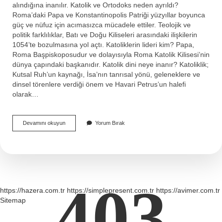
alındığına inanılır. Katolik ve Ortodoks neden ayrıldı?
Roma’daki Papa ve Konstantinopolis Patriği yüzyıllar boyunca
güç ve nüfuz için acımasızca mücadele ettiler. Teolojik ve
politik farklılıklar, Batı ve Doğu Kiliseleri arasındaki ilişkilerin
1054’te bozulmasına yol açtı. Katoliklerin lideri kim? Papa,
Roma Başpiskoposudur ve dolayısıyla Roma Katolik Kilisesi’nin
dünya çapındaki başkanıdır. Katolik dini neye inanır? Katoliklik;
Kutsal Ruh’un kaynağı, İsa’nın tanrısal yönü, geleneklere ve
dinsel törenlere verdiği önem ve Havari Petrus’un halefi
olarak…
Katolik
Devamını okuyun
Yorum Bırak
Kim
Kurdu
403
https://hazera.com.tr
https://simplepresent.com.tr
https://avimer.com.tr
Sitemap