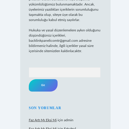
yükümlülüğümüz bulunmamaktadır. Ancak,
üyelerimiz yazdıkları içeriklerin sorumluluğunu
taşımakta olup, siteye üye olarak bu
sorumluluğu kabul etmiş sayılırlar.
Hukuka ve yasal düzenlemelere aykırı olduğunu
düşündüğünüz içerikleri,
backlinkpanelicomtr@gmail.com
adresine
bildirmeniz halinde, ilgili içerikler yasal süre
içerisinde sitemizden kaldırılacaktır.
Arama
SON YORUMLAR
Faz Artı Mı Eksi Mi
için
admin
Faz Artı Mı Eksi Mi
için
Ertuğrul