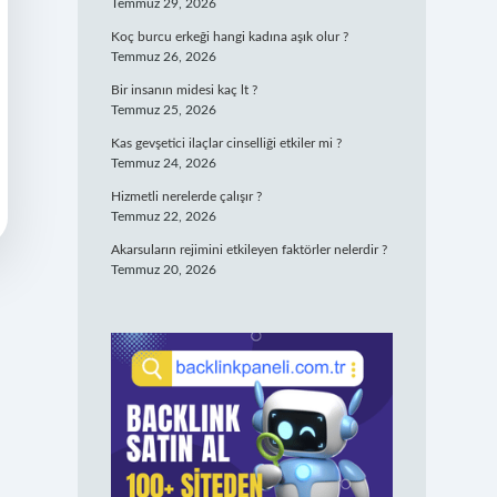
Temmuz 29, 2026
Koç burcu erkeği hangi kadına aşık olur ?
Temmuz 26, 2026
Bir insanın midesi kaç lt ?
Temmuz 25, 2026
Kas gevşetici ilaçlar cinselliği etkiler mi ?
Temmuz 24, 2026
Hizmetli nerelerde çalışır ?
Temmuz 22, 2026
Akarsuların rejimini etkileyen faktörler nelerdir ?
Temmuz 20, 2026