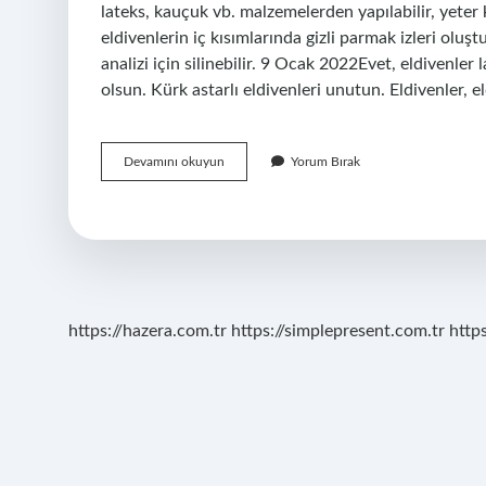
lateks, kauçuk vb. malzemelerden yapılabilir, yeter k
eldivenlerin iç kısımlarında gizli parmak izleri oluşt
analizi için silinebilir. 9 Ocak 2022Evet, eldivenler
olsun. Kürk astarlı eldivenleri unutun. Eldivenler, e
Hangi
Devamını okuyun
Yorum Bırak
Eldiven
Iz
Bırakmaz
https://hazera.com.tr
https://simplepresent.com.tr
http