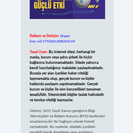
Reklam ve İletişim:
Skype:
live:.cid.575569c608265c69
Yasal Uyarı:
Bu internet sitesi, herhangi bir
marka, kurum veya şahıs şirketi ile hiçbir
bağlantısı bulunmamaktadır. Sitede yalnızca
kendi hazırladığımız makaleler paylaşılmaktadır.
Burada yer alan içerikler haber niteliği
taşımamakta olup, gerçek kurum ve kişiler
hakkında paylaşım yapılmamaktadır. Gerçek
kurum ve kişiler ile isim benzerlikleri tamamen
tesadüfidir. Sitemizdeki bilgiler taslak halindedir
ve tavsiye niteliği taşımazlar.
Sitemiz, 5651 Sayılı Kanun gereğince Bilgi
Teknolojileri ve İletişim Kurumu (BTK) tarafından
onaylanmış bir Yer Sağlayıcı olarak hizmet
vermektedir. Bu nedenle, sitedeki içerikleri
proaktif olarak denetleme veya araştırma