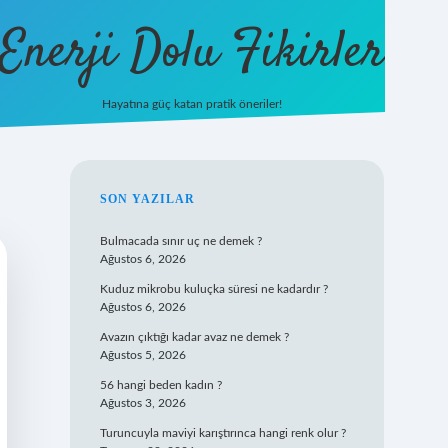
Enerji Dolu Fikirler
Hayatına güç katan pratik öneriler!
o/
ilbet
ilbet.casino
ilbet.online
betexper
betexper.xyz
elexbet canlı
SIDEBAR
SON YAZILAR
Bulmacada sınır uç ne demek ?
Ağustos 6, 2026
Kuduz mikrobu kuluçka süresi ne kadardır ?
Ağustos 6, 2026
Avazın çıktığı kadar avaz ne demek ?
Ağustos 5, 2026
56 hangi beden kadın ?
Ağustos 3, 2026
Turuncuyla maviyi karıştırınca hangi renk olur ?