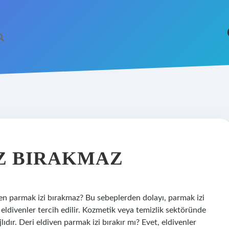
https://betci.c
IZ BIRAKMAZ
en parmak izi bırakmaz? Bu sebeplerden dolayı, parmak izi
eldivenler tercih edilir. Kozmetik veya temizlik sektöründe
dır. Deri eldiven parmak izi bırakır mı? Evet, eldivenler