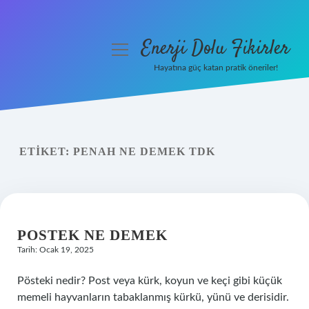
Enerji Dolu Fikirler
menüyü
aç
Hayatına güç katan pratik öneriler!
Anasayfa
Gizlilik Politikası
ETIKET:
PENAH NE DEMEK TDK
Yasal Uyarı
Hakkımızda
POSTEK NE DEMEK
Tarih: Ocak 19, 2025
Pösteki nedir? Post veya kürk, koyun ve keçi gibi küçük
memeli hayvanların tabaklanmış kürkü, yünü ve derisidir.