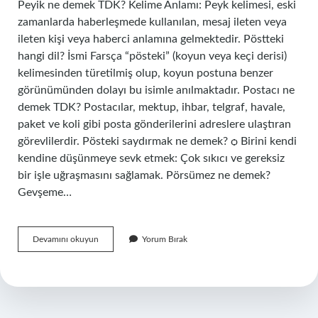
Peyik ne demek TDK? Kelime Anlamı: Peyk kelimesi, eski
zamanlarda haberleşmede kullanılan, mesaj ileten veya
ileten kişi veya haberci anlamına gelmektedir. Pöstteki
hangi dil? İsmi Farsça “pösteki” (koyun veya keçi derisi)
kelimesinden türetilmiş olup, koyun postuna benzer
görünümünden dolayı bu isimle anılmaktadır. Postacı ne
demek TDK? Postacılar, mektup, ihbar, telgraf, havale,
paket ve koli gibi posta gönderilerini adreslere ulaştıran
görevlilerdir. Pösteki saydırmak ne demek? ѻ Birini kendi
kendine düşünmeye sevk etmek: Çok sıkıcı ve gereksiz
bir işle uğraşmasını sağlamak. Pörsümez ne demek?
Gevşeme…
Postek
Devamını okuyun
Yorum Bırak
Ne
Demek