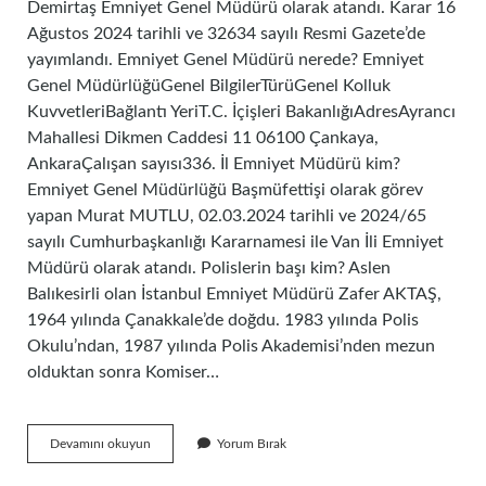
Demirtaş Emniyet Genel Müdürü olarak atandı. Karar 16
Ağustos 2024 tarihli ve 32634 sayılı Resmi Gazete’de
yayımlandı. Emniyet Genel Müdürü nerede? Emniyet
Genel MüdürlüğüGenel BilgilerTürüGenel Kolluk
KuvvetleriBağlantı YeriT.C. İçişleri BakanlığıAdresAyrancı
Mahallesi Dikmen Caddesi 11 06100 Çankaya,
AnkaraÇalışan sayısı336. İl Emniyet Müdürü kim?
Emniyet Genel Müdürlüğü Başmüfettişi olarak görev
yapan Murat MUTLU, 02.03.2024 tarihli ve 2024/65
sayılı Cumhurbaşkanlığı Kararnamesi ile Van İli Emniyet
Müdürü olarak atandı. Polislerin başı kim? Aslen
Balıkesirli olan İstanbul Emniyet Müdürü Zafer AKTAŞ,
1964 yılında Çanakkale’de doğdu. 1983 yılında Polis
Okulu’ndan, 1987 yılında Polis Akademisi’nden mezun
olduktan sonra Komiser…
Şuanda
Devamını okuyun
Yorum Bırak
Emniyet
Genel