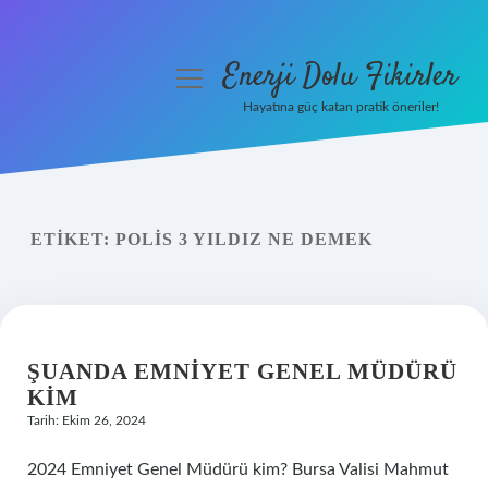
Enerji Dolu Fikirler
menüyü
aç
Hayatına güç katan pratik öneriler!
Anasayfa
Gizlilik Politikası
ETIKET:
POLIS 3 YILDIZ NE DEMEK
Yasal Uyarı
Hakkımızda
ŞUANDA EMNIYET GENEL MÜDÜRÜ
KIM
Tarih: Ekim 26, 2024
2024 Emniyet Genel Müdürü kim? Bursa Valisi Mahmut