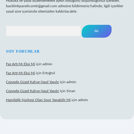
Hukuka ve yasal düzenlemelere aykırı olduğunu düşündüğünüz içerikleri,
backlinkpanelicomtr@gmail.com
adresine bildirmeniz halinde, ilgili içerikler
yasal süre içerisinde sitemizden kaldırılacaktır.
Arama
SON YORUMLAR
Faz Artı Mı Eksi Mi
için
admin
Faz Artı Mı Eksi Mi
için
Ertuğrul
Cezvede Güzel Kahve Nasıl Yapılır
için
admin
Cezvede Güzel Kahve Nasıl Yapılır
için
Sinan
Hamilelik Şüphesi Olan Spor Yapabilir Mi
için
admin