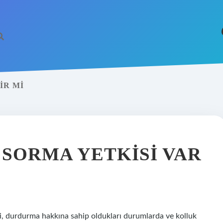
IR MI
https://betci.
 SORMA YETKISI VAR
ri, durdurma hakkına sahip oldukları durumlarda ve kolluk