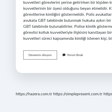
kuvvetleri görevlerini yerine getirirken bir kişiden ki
kuvvetlerinin bir üyesi olduğunu beyan etmelidir. K
görevlilerine kimliğini göstermelidir. Polis avukatla
avukata GBT talebinde bulunmak hukuka aykırı bir 
GBT talebinde bulunabilirler. Polise kimlik gösterm
görevlisi kolluk kuvvetleriyle ilişkisini kanıtlayan 
kuvvetleri süreci kapsamında kimliği istenen kişi, b
Savcının
Devamını okuyun
Yorum Bırak
Kimlik
Sorma
Yetkisi
Var
Mı
https://hazera.com.tr
https://simplepresent.com.tr
http