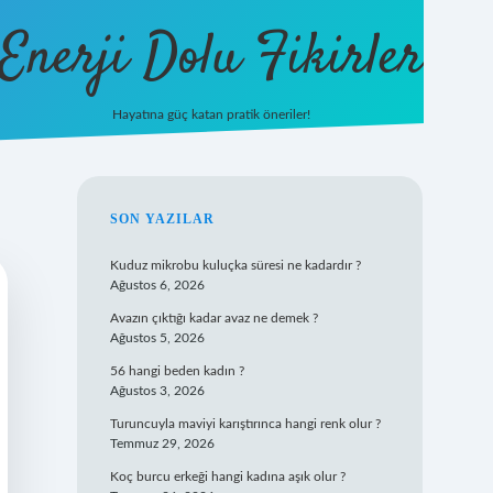
Enerji Dolu Fikirler
Hayatına güç katan pratik öneriler!
co/
ilbet
ilbet.casino
ilbet.online
betexper
betexper.xyz
elexbet canlı
SIDEBAR
SON YAZILAR
Kuduz mikrobu kuluçka süresi ne kadardır ?
Ağustos 6, 2026
Avazın çıktığı kadar avaz ne demek ?
Ağustos 5, 2026
56 hangi beden kadın ?
Ağustos 3, 2026
Turuncuyla maviyi karıştırınca hangi renk olur ?
Temmuz 29, 2026
Koç burcu erkeği hangi kadına aşık olur ?